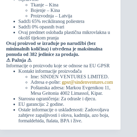
Tkanje – Kina
Bojenje – Kina
Proizvodnja – Latvija
Sadrži 65% recikliranog poliestera
Sadrži 0% opasnih tvari
Ovaj predmet oslobađa plastična mikrovlakna u
okoliš tijekom pranja
Ovaj proizvod se izrađuje po narudžbi (bez
minimalnih količina) i utvrđena je maksimalna
ponuda od 382 jedinice za prodaju.
⚠
Pažnja ⚠
Informacije o proizvodu koje se odnose na EU GPSR
Kontakt informacije proizvođača
Ime: SINDEN VENTURES LIMITED.
Adresa e-pošte:
gpsr@sindenventures.com
Poštanska adresa: Markou Evgenikou 11,
Mesa Geitonia 4002 Limassol, Kipar.
Starosna ograničenja: Za odrasle i djecu.
EU garancija: 2 godine.
Ostale informacije o usklađenosti: Zadovoljava
zahtjeve zapaljivosti i olova, kadmija, azo boja,
formaldehida, ftalata, BPA i žive.