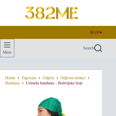
Skip
to
content
$
0,00
Shopping
cart
Search
Meni
Home
Trgovina
Odjeća
Odjevni dodaci
Bandana
Uniseks bandana – Bolivijske boje