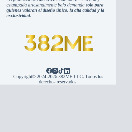
estampada artesanalmente bajo demanda
solo para
quienes valoran el diseño único, la alta calidad y la
exclusividad
.
Copyright© 2024-2026 382ME LLC. Todos los
derechos reservados.
Español
(
španski
)
English
(
Engleski
)
Hrvatski
Bosanski
Srpski
Italiano
(
Italijanski
)
Français
(
Francuski
)
Deutsch
(
Njemački
)
Português
(
Portugalski (Portugal)
)