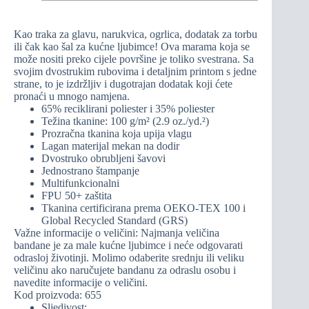
Kao traka za glavu, narukvica, ogrlica, dodatak za torbu
ili čak kao šal za kućne ljubimce! Ova marama koja se
može nositi preko cijele površine je toliko svestrana. Sa
svojim dvostrukim rubovima i detaljnim printom s jedne
strane, to je izdržljiv i dugotrajan dodatak koji ćete
pronaći u mnogo namjena.
65% reciklirani poliester i 35% poliester
Težina tkanine: 100 g/m² (2.9 oz./yd.²)
Prozračna tkanina koja upija vlagu
Lagan materijal mekan na dodir
Dvostruko obrubljeni šavovi
Jednostrano štampanje
Multifunkcionalni
FPU 50+ zaštita
Tkanina certificirana prema OEKO-TEX 100 i
Global Recycled Standard (GRS)
Važne informacije o veličini: Najmanja veličina
bandane je za male kućne ljubimce i neće odgovarati
odrasloj životinji. Molimo odaberite srednju ili veliku
veličinu ako naručujete bandanu za odraslu osobu i
navedite informacije o veličini.
Kod proizvoda: 655
Sljedivost: