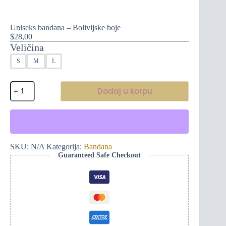
Uniseks bandana – Bolivijske boje
$
28,00
Veličina
S
M
L
Uniseks
Dodaj u korpu
bandana
-
Bolivijske
boje
količina
SKU:
N/A
Kategorija:
Bandana
Guaranteed Safe Checkout