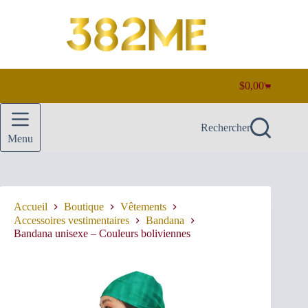
Passer
au
contenu
$
0,00
Panier
d’achat
Rechercher
Menu
Accueil
Boutique
Vêtements
Accessoires vestimentaires
Bandana
Bandana unisexe – Couleurs boliviennes