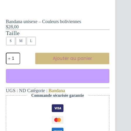
Bandana unisexe – Couleurs boliviennes
$
28,00
Taille
S
M
L
quantité
Ajouter au panier
de
Bandana
unisexe
-
Couleurs
boliviennes
UGS :
ND
Catégorie :
Bandana
Commande sécurisée garantie