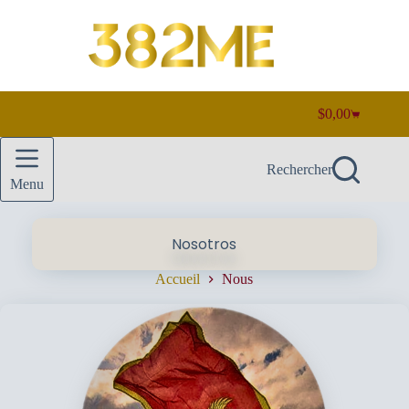
Passer
au
contenu
$
0,00
Panier
d’achat
Rechercher
Menu
Nosotros
Accueil
Nous