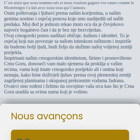
C’est ainsi que nous sommes nés et nous voulons gagner vos cœurs comme le
Monténégro l’a fait avec nous tous qui l’aimons.
Osim poštovanja i ljubavi prema našim korijenima, u našim
genima nosimo i osjećaj ponosa koje smo naslijedili od naših
predaka. Moj đed je jednom rekao mom ocu da je čovjekovo
najveće bogatstvo čast i da je bez nje bezvrijedan.
Ovaj crnogorski ponos nadilazi običaje, kulturu i identitet. To je
osjećaj koji nas povezuje sa našom istinskom suštinom i inspiriše
da budemo bolji ljudi, budi želju da služimo našoj voljenoj zemlji
porijekla.
Inspirisani našim crnogorskim identitetom, širimo i promovišemo
Crnu Goru, donoseći vam malo sjemena da proklija u vašim
srcima, vama koji imate crnogorsko porijeklo ali i onima koji
nemaju, kako biste doživjeli ljubav prema ovoj plemenitoj zemlji
zagrljenoj planinama i okupanoj prekrasnim vodama Jadrana.
Ovakvi smo rođeni i želimo da osvojimo vaša srca kao što je Crna
Gora uradila sa svima nama koji je volimo.
Nous avançons