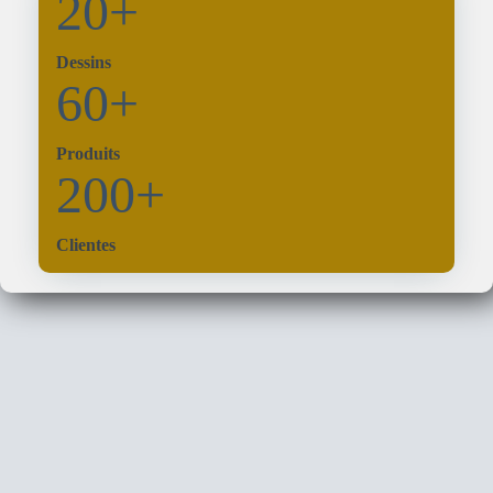
20+
Dessins
60+
Produits
200+
Clientes