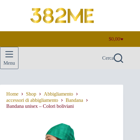
Salta
al
contenuto
$
0,00
Carrello
Cerca
Menu
Home
Shop
Abbigliamento
accessori di abbigliamento
Bandana
Bandana unisex – Colori boliviani