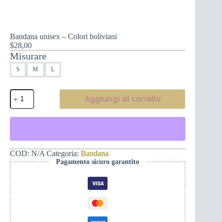
Bandana unisex – Colori boliviani
$
28,00
Misurare
S
M
L
Bandana
Aggiungi al carrello
unisex
-
Colori
boliviani
quantità
COD:
N/A
Categoria:
Bandana
Pagamento sicuro garantito