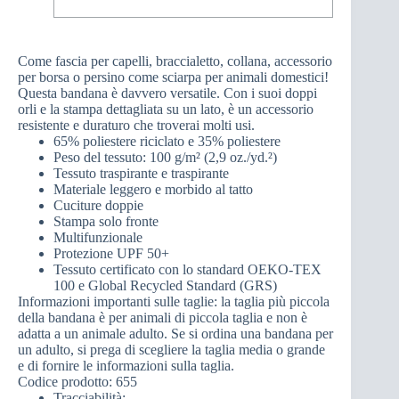
Come fascia per capelli, braccialetto, collana, accessorio
per borsa o persino come sciarpa per animali domestici!
Questa bandana è davvero versatile. Con i suoi doppi
orli e la stampa dettagliata su un lato, è un accessorio
resistente e duraturo che troverai molti usi.
65% poliestere riciclato e 35% poliestere
Peso del tessuto: 100 g/m² (2,9 oz./yd.²)
Tessuto traspirante e traspirante
Materiale leggero e morbido al tatto
Cuciture doppie
Stampa solo fronte
Multifunzionale
Protezione UPF 50+
Tessuto certificato con lo standard OEKO-TEX
100 e Global Recycled Standard (GRS)
Informazioni importanti sulle taglie: la taglia più piccola
della bandana è per animali di piccola taglia e non è
adatta a un animale adulto. Se si ordina una bandana per
un adulto, si prega di scegliere la taglia media o grande
e di fornire le informazioni sulla taglia.
Codice prodotto: 655
Tracciabilità: