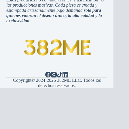
las producciones masivas. Cada pieza es creada y
estampada artesanalmente bajo demanda
solo para
quienes valoran el diseño único, la alta calidad y la
exclusividad
.
Copyright© 2024-2026 382ME LLC. Todos los
derechos reservados.
Español
(
Spagnolo
)
English
(
Inglese
)
Hrvatski
(
Croato
)
Bosanski
(
Bosniaco
)
Srpski
(
Serbo
)
Italiano
Français
(
Francese
)