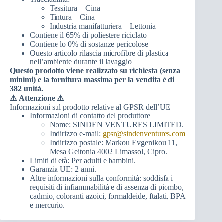
Tessitura—Cina
Tintura – Cina
Industria manifatturiera—Lettonia
Contiene il 65% di poliestere riciclato
Contiene lo 0% di sostanze pericolose
Questo articolo rilascia microfibre di plastica
nell’ambiente durante il lavaggio
Questo prodotto viene realizzato su richiesta (senza
minimi) e la fornitura massima per la vendita è di
382 unità.
⚠
Attenzione ⚠
Informazioni sul prodotto relative al GPSR dell’UE
Informazioni di contatto del produttore
Nome: SINDEN VENTURES LIMITED.
Indirizzo e-mail:
gpsr@sindenventures.com
Indirizzo postale: Markou Evgenikou 11,
Mesa Geitonia 4002 Limassol, Cipro.
Limiti di età: Per adulti e bambini.
Garanzia UE: 2 anni.
Altre informazioni sulla conformità: soddisfa i
requisiti di infiammabilità e di assenza di piombo,
cadmio, coloranti azoici, formaldeide, ftalati, BPA
e mercurio.