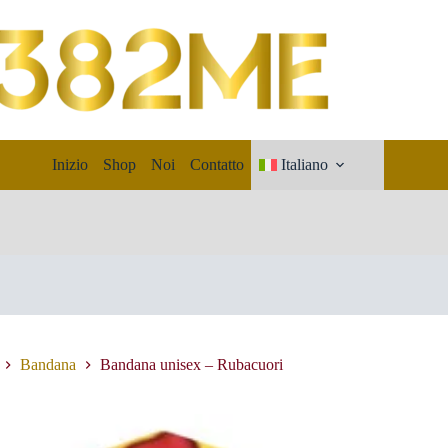
Inizio
Shop
Noi
Contatto
Italiano
Bandana
Bandana unisex – Rubacuori