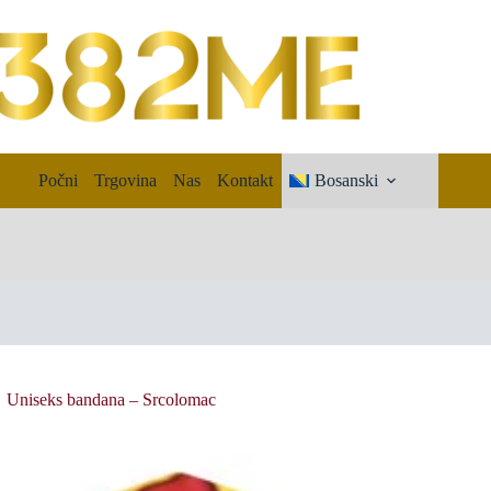
Počni
Trgovina
Nas
Kontakt
Bosanski
Uniseks bandana – Srcolomac