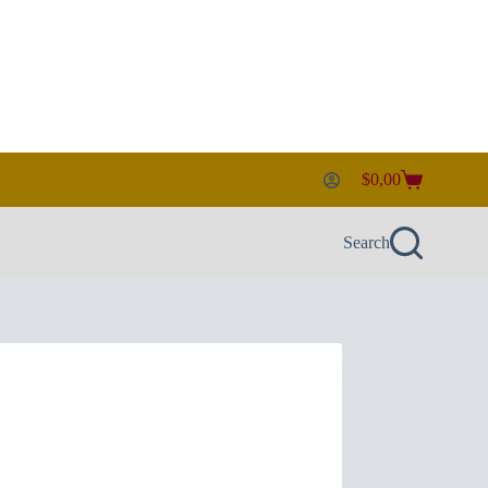
$
0,00
Shopping
cart
Search