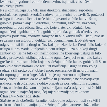
kvaliteta, pogodnosti za određenu svrhu, trajnosti, vlasništva i
nekršenja prava.
Ni u kom slučaju 382ME, naši direktori, službenici, zaposleni,
podružnice, agenti, izvođači radova, pripravnici, dobavljači, pružaoci
usluga ili davaoci licenci neće biti odgovorni za bilo kakvu štetu,
gubitke, potraživanja ili direktnu, indirektnu, slučajnu, kaznenu,
posebnu ili posljedičnu štetu bilo koje vrste, uključujući, bez
ograničenja, gubitak profita, gubitak prihoda, gubitak ušteđevine,
gubitak podataka, troškove zamjene ili bilo kakvu sličnu štetu, bilo da
se zasniva na ugovoru, deliktu (uključujući nemar), objektivnoj
odgovornosti ili na drugi način, koja proizlazi iz korištenja bilo koje od
usluga ili proizvoda kupljenih putem usluge, ili za bilo koji drugi
zahtjev koji se na bilo koji način odnosi na korištenje usluge ili bilo
kojeg proizvoda, uključujući, ali ne ograničavajući se na, bilo kakve
greške ili propuste u bilo kojem sadržaju, ili bilo kakav gubitak ili štetu
bilo koje vrste nastalu kao rezultat korištenja usluge ili bilo kojeg
sadržaja (ili proizvoda) objavljenog, prenesenog ili na drugi način
dostupnog putem usluge, čak i ako je upozoreno na njihovu
mogućnost. Budući da neke države ili jurisdikcije ne dozvoljavaju
isključenje ili ograničenje odgovornosti za posljedičnu ili slučajnu
štetu, u takvim državama ili jurisdikcijama naša odgovornost će biti
ograničena u najvećoj mogućoj mjeri dozvoljenoj zakonom.
Član 14 – Naknada štete
Slažete se da obeštetite, branite i oslobodite odgovornosti 382ME i
našu matičnu kompaniju, podružnice, filijale, partnere, službenike,