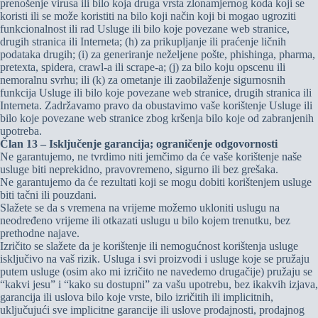
prenošenje virusa ili bilo koja druga vrsta zlonamjernog koda koji se
koristi ili se može koristiti na bilo koji način koji bi mogao ugroziti
funkcionalnost ili rad Usluge ili bilo koje povezane web stranice,
drugih stranica ili Interneta; (h) za prikupljanje ili praćenje ličnih
podataka drugih; (i) za generiranje neželjene pošte, phishinga, pharma,
pretexta, spidera, crawl-a ili scrape-a; (j) za bilo koju opscenu ili
nemoralnu svrhu; ili (k) za ometanje ili zaobilaženje sigurnosnih
funkcija Usluge ili bilo koje povezane web stranice, drugih stranica ili
Interneta. Zadržavamo pravo da obustavimo vaše korištenje Usluge ili
bilo koje povezane web stranice zbog kršenja bilo koje od zabranjenih
upotreba.
Član 13 – Isključenje garancija; ograničenje odgovornosti
Ne garantujemo, ne tvrdimo niti jemčimo da će vaše korištenje naše
usluge biti neprekidno, pravovremeno, sigurno ili bez grešaka.
Ne garantujemo da će rezultati koji se mogu dobiti korištenjem usluge
biti tačni ili pouzdani.
Slažete se da s vremena na vrijeme možemo ukloniti uslugu na
neodređeno vrijeme ili otkazati uslugu u bilo kojem trenutku, bez
prethodne najave.
Izričito se slažete da je korištenje ili nemogućnost korištenja usluge
isključivo na vaš rizik. Usluga i svi proizvodi i usluge koje se pružaju
putem usluge (osim ako mi izričito ne navedemo drugačije) pružaju se
“kakvi jesu” i “kako su dostupni” za vašu upotrebu, bez ikakvih izjava,
garancija ili uslova bilo koje vrste, bilo izričitih ili implicitnih,
uključujući sve implicitne garancije ili uslove prodajnosti, prodajnog