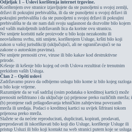
Odjeljak 1 – Uslovi korištenja internet trgovine.
Korištenjem ove stranice izjavljujete da ste punoljetni u svojoj zemlji,
državi ili pokrajini prebivališta, ili da ste punoljetni u svojoj državi ili
pokrajini prebivališta i da ste punoljetni u svojoj državi ili pokrajini
prebivališta te da ste nam dali svoju saglasnost da dozvolite bilo kojem
od vaših maloljetnih izdržavanih lica da koriste ovu stranicu.
Ne smijete koristiti naše proizvode u bilo koju nezakonitu ili
neovlaštenu svrhu, niti smijete, korištenjem Usluge, kršiti bilo koji
zakon u vašoj jurisdikciji (uključujući, ali ne ograničavajući se na
zakone o autorskim pravima).
Ne smijete prenositi crve, viruse ili bilo kakav kod destruktivne
prirode.
Kršenje ili kršenje bilo kojeg od ovih Uslova rezultirat će trenutnim
prekidom vaših Usluga.
Član 2 – Opšti uslovi
Zadržavamo pravo da odbijemo uslugu bilo kome iz bilo kojeg razloga
u bilo koje vrijeme.
Razumijete da se vaš sadržaj (osim podataka o kreditnoj kartici) može
prenositi nešifrirano i da uključuje (a) prijenose preko različitih mreža; i
(b) promjene radi prilagođavanja tehničkim zahtjevima povezanih
mreža ili uređaja. Podaci o kreditnoj kartici su uvijek šifrirani tokom
prijenosa preko mreža.
Slažete se da nećete reproducirati, duplicirati, kopirati, prodavati,
preprodavati ili iskorištavati bilo koji dio Usluge, korištenje Usluge ili
pristup Usluzi ili bilo koji kontakt na web stranici putem koje se usluga