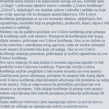
Posjetom našoj stranici i/ili kupovinom nečega od nas, koristite našu
„Uslugu“ i prihvatate sljedeće uslove i odredbe („Uslovi korištenja“,
„Uslovi“), uključujući sve dodatne uslove i odredbe i politike na koje
se ovdje upućuje i/ili su dostupne putem hiperveze. Ovi Uslovi
korištenja primjenjuju se na sve korisnike stranice, uključujući, bez
ograničenja, korisnike koji su preglednici, prodavači, kupci, trgovci i/ili
saradnici u sadržaju.
Molimo vas da pažljivo pročitate ove Uslove korištenja prije pristupa
ili korištenja naše web stranice. Pristupom ili korištenjem bilo kojeg
dijela stranice, prihvatate ove Uslove korištenja. Ako se ne slažete sa
svim uslovima i odredbama ovog ugovora, onda ne možete pristupiti
web stranici ili koristiti bilo koju od usluga. Ako se ovi Uslovi
korištenja smatraju ponudom, prihvatanje je izričito ograničeno na ove
Uslove korištenja.
Sve nove funkcije ili alati dodani u trenutnu trgovinu također će biti
podložni ovim Uslovima korištenja. Najnoviju verziju Uslova
korištenja možete pregledati u bilo kojem trenutku na ovoj stranici.
Zadržavamo pravo ažuriranja, promjene ili zamjene bilo kojeg dijela
ovih Uslova korištenja objavljivanjem ažuriranja i/ili promjena na našoj
web stranici. Vaša je odgovornost da periodično provjeravate ovu
stranicu za promjene. Vaše daljnje korištenje ili pristup web stranici
nakon objavljivanja bilo kakvih promjena predstavlja prihvatanje tih
promjena.
Samo artikli po redovnoj cijeni ispunjavaju uslove za povrat novca.
Artikli na sniženju ne ispunjavaju uslove za povrat novca.