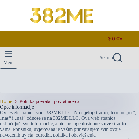
Skip
to
content
$
0,00
Shopping
cart
Search
Meni
Home
Politika povrata i povrat novca
Opće informacije
Ovu web stranicu vodi 382ME LLC. Na cijeloj stranici, termini „mi“,
„nas“ i „naš“ odnose se na 382ME LLC. Ova web stranica,
uključujući sve informacije, alate i usluge dostupne s ove stranice
vama, korisniku, uvjetovana je vašim prihvatanjem svih ovdje
navedenih uvjeta, odredbi, politika i obavještenja.