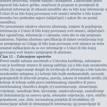
dostave proizvoda, vrijeme tranzita i dostupnost. Zadržavamo pravo
ispraviti bilo kakve greške, netačnosti ili propuste te promijeniti ili
ažurirati informacije ili otkazati narudžbe ako su bilo koje informacije u
Usluzi ili na bilo kojoj povezanoj web stranici netačne u bilo kojem
trenutku bez prethodne najave (uključujući i nakon što ste poslali
narudžbu).
Ne preuzimamo nikakvu obavezu ažuriranja, izmjene ili pojašnjenja
informacija o Usluzi ili bilo kojoj povezanoj web stranici, uključujući,
bez ograničenja, informacije o cijenama, osim ako to nije propisano
zakonom. Nijedna ažurirana specifikacija ili datum osvježavanja koji
se primjenjuje na Uslugu ili bilo koju povezanu web stranicu ne treba
smatrati indikacijom da su sve informacije o Usluzi ili bilo kojoj
povezanoj web stranici izmijenjene ili ažurirane.
Član 12 – Zabranjene upotrebe
Pored ostalih zabrana navedenih u Uslovima korištenja, zabranjeno
vam je korištenje stranice ili njenog sadržaja: (a) u bilo koju nezakonitu
svrhu; (b) nagovaranje drugih da izvršavaju ili učestvuju u bilo kakvim
nezakonitim radnjama; (c) kršenje bilo kojih međunarodnih, saveznih,
pokrajinskih ili državnih propisa, pravila, zakona ili lokalnih uredbi; (d)
kršenje ili kršenje naših prava intelektualnog vlasništva ili prava
intelektualnog vlasništva drugih; (e) uznemiravanje, zlostavljanje,
vrijeđanje, nanošenje štete, klevetanje, omalovažavanje, zastrašivanje
ili diskriminacija na osnovu spola, seksualne orijentacije, vjere, etničke
pripadnosti, rase, dobi, nacionalnog porijekla ili invaliditeta; (f)
dostavljanje lažnih ili obmanjujućih informacija; (g) postavljanje ili