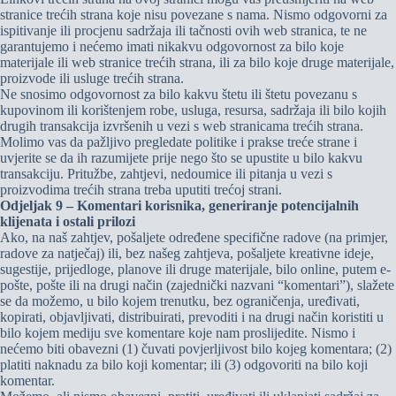
stranice trećih strana koje nisu povezane s nama. Nismo odgovorni za
ispitivanje ili procjenu sadržaja ili tačnosti ovih web stranica, te ne
garantujemo i nećemo imati nikakvu odgovornost za bilo koje
materijale ili web stranice trećih strana, ili za bilo koje druge materijale,
proizvode ili usluge trećih strana.
Ne snosimo odgovornost za bilo kakvu štetu ili štetu povezanu s
kupovinom ili korištenjem robe, usluga, resursa, sadržaja ili bilo kojih
drugih transakcija izvršenih u vezi s web stranicama trećih strana.
Molimo vas da pažljivo pregledate politike i prakse treće strane i
uvjerite se da ih razumijete prije nego što se upustite u bilo kakvu
transakciju. Pritužbe, zahtjevi, nedoumice ili pitanja u vezi s
proizvodima trećih strana treba uputiti trećoj strani.
Odjeljak 9 – Komentari korisnika, generiranje potencijalnih
klijenata i ostali prilozi
Ako, na naš zahtjev, pošaljete određene specifične radove (na primjer,
radove za natječaj) ili, bez našeg zahtjeva, pošaljete kreativne ideje,
sugestije, prijedloge, planove ili druge materijale, bilo online, putem e-
pošte, pošte ili na drugi način (zajednički nazvani “komentari”), slažete
se da možemo, u bilo kojem trenutku, bez ograničenja, uređivati,
kopirati, objavljivati, distribuirati, prevoditi i na drugi način koristiti u
bilo kojem mediju sve komentare koje nam proslijedite. Nismo i
nećemo biti obavezni (1) čuvati povjerljivost bilo kojeg komentara; (2)
platiti naknadu za bilo koji komentar; ili (3) odgovoriti na bilo koji
komentar.