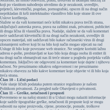
Možemo, ali nismo obavezni, pratiti, uređivati ili uklanjati sadržaj za
koji po vlastitom nahođenju utvrdimo da je nezakonit, uvredljiv,
prijeteći, klevetnički, pogrdan, pornografski, opscen ili na drugi način
neprikladan ili krši intelektualno vlasništvo bilo koje strane ili ove
Uslove korištenja.
Slažete se da vaši komentari neće kršiti nikakva prava trećih strana,
uključujući autorska prava, prava na zaštitni znak, privatnost, publicitet
ili druga lična ili vlasnička prava. Nadalje, slažete se da vaši komentari
neće sadržavati klevetnički ili na drugi način nezakonit, uvredljiv ili
opscen materijal, niti sadržavati bilo kakav računarski virus ili drugi
zlonamjerni softver koji bi na bilo koji način mogao utjecati na rad
Usluge ili bilo koje povezane web stranice. Ne smijete koristiti lažnu
adresu e-pošte, predstavljati se kao bilo koja druga osoba ili entitet ili
na drugi način obmanjivati ​​nas ili treće strane u pogledu porijekla vaših
komentara. Isključivo ste odgovorni za komentare koje dajete i njihovu
tačnost. Ne preuzimamo nikakvu odgovornost i ne preuzimamo
nikakvu obavezu za bilo kakve komentare koje objavite vi ili bilo koja
treća strana.
Član 10 – Lični podaci
Vaše slanje ličnih podataka putem stranice regulirano je našom
Politikom privatnosti. Za pregled naše Obavijesti o privatnosti.
Član 11 – Greške, netačnosti i propusti
Povremeno se na našoj stranici ili u Usluzi mogu nalaziti informacije
koje sadrže tipografske greške, netačnosti ili propuste koji se mogu
odnositi na opise proizvoda, cijene, promocije, ponude, troškove