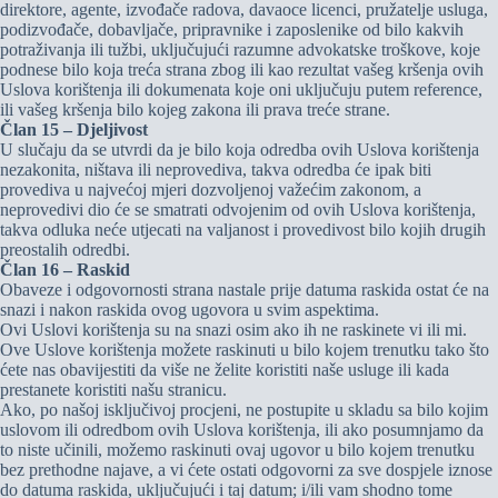
direktore, agente, izvođače radova, davaoce licenci, pružatelje usluga,
podizvođače, dobavljače, pripravnike i zaposlenike od bilo kakvih
potraživanja ili tužbi, uključujući razumne advokatske troškove, koje
podnese bilo koja treća strana zbog ili kao rezultat vašeg kršenja ovih
Uslova korištenja ili dokumenata koje oni uključuju putem reference,
ili vašeg kršenja bilo kojeg zakona ili prava treće strane.
Član 15 – Djeljivost
U slučaju da se utvrdi da je bilo koja odredba ovih Uslova korištenja
nezakonita, ništava ili neprovediva, takva odredba će ipak biti
provediva u najvećoj mjeri dozvoljenoj važećim zakonom, a
neprovedivi dio će se smatrati odvojenim od ovih Uslova korištenja,
takva odluka neće utjecati na valjanost i provedivost bilo kojih drugih
preostalih odredbi.
Član 16 – Raskid
Obaveze i odgovornosti strana nastale prije datuma raskida ostat će na
snazi i nakon raskida ovog ugovora u svim aspektima.
Ovi Uslovi korištenja su na snazi ​​osim ako ih ne raskinete vi ili mi.
Ove Uslove korištenja možete raskinuti u bilo kojem trenutku tako što
ćete nas obavijestiti da više ne želite koristiti naše usluge ili kada
prestanete koristiti našu stranicu.
Ako, po našoj isključivoj procjeni, ne postupite u skladu sa bilo kojim
uslovom ili odredbom ovih Uslova korištenja, ili ako posumnjamo da
to niste učinili, možemo raskinuti ovaj ugovor u bilo kojem trenutku
bez prethodne najave, a vi ćete ostati odgovorni za sve dospjele iznose
do datuma raskida, uključujući i taj datum; i/ili vam shodno tome