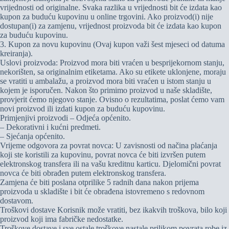
vrijednosti od originalne. Svaka razlika u vrijednosti bit će izdata kao
kupon za buduću kupovinu u online trgovini. Ako proizvod(i) nije
dostupan(i) za zamjenu, vrijednost proizvoda bit će izdata kao kupon
za buduću kupovinu.
3. Kupon za novu kupovinu (Ovaj kupon važi šest mjeseci od datuma
kreiranja).
Uslovi proizvoda: Proizvod mora biti vraćen u besprijekornom stanju,
nekorišten, sa originalnim etiketama. Ako su etikete uklonjene, moraju
se vratiti u ambalažu, a proizvod mora biti vraćen u istom stanju u
kojem je isporučen. Nakon što primimo proizvod u naše skladište,
provjerit ćemo njegovo stanje. Ovisno o rezultatima, poslat ćemo vam
novi proizvod ili izdati kupon za buduću kupovinu.
Primjenjivi proizvodi – Odjeća općenito.
– Dekorativni i kućni predmeti.
– Sjećanja općenito.
Vrijeme odgovora za povrat novca: U zavisnosti od načina plaćanja
koji ste koristili za kupovinu, povrat novca će biti izvršen putem
elektronskog transfera ili na vašu kreditnu karticu. Djelomični povrat
novca će biti obrađen putem elektronskog transfera.
Zamjena će biti poslana otprilike 5 radnih dana nakon prijema
proizvoda u skladište i bit će obrađena istovremeno s redovnom
dostavom.
Troškovi dostave Korisnik može vratiti, bez ikakvih troškova, bilo koji
proizvod koji ima fabričke nedostatke.
Troškove dostave i sve ostale troškove nastale prilikom povrata robe iz