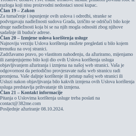
razloga koji nisu proizvodni nedostaci snosi kupac.
Član 19 – Zakon
Za tumačenje i ispunjenje ovih uslova i odredbi, stranke se
podvrgavaju nadležnosti sudova Grada, izričito se odričući bilo koje
druge nadležnosti koja bi se na njih mogla odnositi zbog njihove
sadašnje ili buduće adrese.
Član 20 – Izmjene uslova korištenja usluge
Najnoviju verziju Uslova korištenja možete pregledati u bilo kojem
trenutku na ovoj stranici.
Zadržavamo pravo, po vlastitom nahođenju, da ažuriramo, mijenjamo
ili zamjenjujemo bilo koji dio ovih Uslova korištenja usluga
objavljivanjem ažuriranja i izmjena na našoj web stranici. Vaša je
odgovornost da periodično provjeravate našu web stranicu radi
promjena. Vaše daljnje korištenje ili pristup našoj web stranici ili
Usluzi nakon objavljivanja bilo kakvih izmjena ovih Uslova korištenja
usluga predstavlja prihvatanje tih izmjena.
Član 21 – Kontakt informacije
Pitanja o Uslovima korištenja usluge treba poslati na
contact@382me.com
Posljednje ažuriranje 08.10.2024.