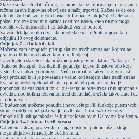
Slažete se da ćete dati ažurne, potpune i tačne informacije o kupovini i
računu za sve kupovine obavljene u našoj trgovini. Slažete se da ćete
odmah ažurirati svoj račun i ostale informacije, uključujući adresu e-
pošte i brojeve kreditnih kartica i datume isteka, kako bismo mogli
dovršiti vaše transakcije i kontaktirati vas po potrebi.
Za više detalja, molimo vas da pregledate našu Politiku povrata u
odjeljku 18 ovog dokumenta.
Odjeljak 7 – Dodatni alati
Možemo vam omogućiti pristup alatima trećih strana nad kojima ne
pratimo niti imamo ikakvu kontrolu ili utjecaj.
Potvrđujete i slažete se da pružamo pristup ovim alatima “kakvi jesu” i
“kako su dostupni” bez ikakvih garancija, izjava ili uslova bilo koje
vrste i bez ikakvog odobrenja. Nećemo imati nikakvu odgovornost
koja proizlazi iz ili je povezana s vašim korištenjem alata trećih strana.
Svaka upotreba opcionalnih alata ponuđenih putem stranice je u
potpunosti na vaš vlastiti rizik i diskreciju te biste trebali biti upoznati s
uvjetima pod kojima relevantni treći dobavljači pružaju takve alate i da
ih odobravate.
U budućnosti možemo ponuditi i nove usluge i/ili funkcije putem web
stranice (uključujući pokretanje novih alata i resursa). Ove nove
funkcije i/ili usluge također će biti podložne ovim Uslovima korištenja.
Odjeljak 8 – Linkovi trećih strana
Određeni sadržaj, proizvodi i usluge dostupni putem naše Usluge
mogu uključivati materijale trećih strana.
Linkovi trećih strana na ovoj stranici mogu vas preusmjeriti na web