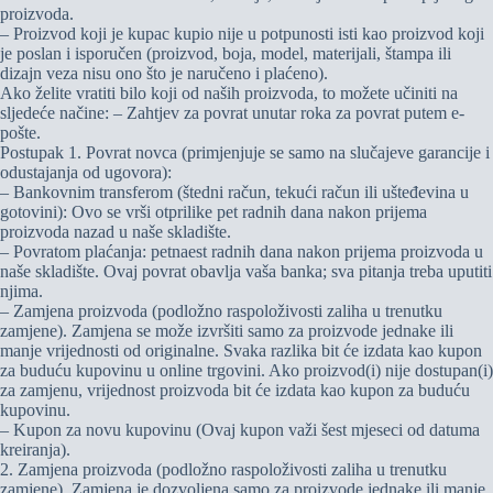
proizvoda.
– Proizvod koji je kupac kupio nije u potpunosti isti kao proizvod koji
je poslan i isporučen (proizvod, boja, model, materijali, štampa ili
dizajn veza nisu ono što je naručeno i plaćeno).
Ako želite vratiti bilo koji od naših proizvoda, to možete učiniti na
sljedeće načine: – Zahtjev za povrat unutar roka za povrat putem e-
pošte.
Postupak 1. Povrat novca (primjenjuje se samo na slučajeve garancije i
odustajanja od ugovora):
– Bankovnim transferom (štedni račun, tekući račun ili ušteđevina u
gotovini): Ovo se vrši otprilike pet radnih dana nakon prijema
proizvoda nazad u naše skladište.
– Povratom plaćanja: petnaest radnih dana nakon prijema proizvoda u
naše skladište. Ovaj povrat obavlja vaša banka; sva pitanja treba uputiti
njima.
– Zamjena proizvoda (podložno raspoloživosti zaliha u trenutku
zamjene). Zamjena se može izvršiti samo za proizvode jednake ili
manje vrijednosti od originalne. Svaka razlika bit će izdata kao kupon
za buduću kupovinu u online trgovini. Ako proizvod(i) nije dostupan(i)
za zamjenu, vrijednost proizvoda bit će izdata kao kupon za buduću
kupovinu.
– Kupon za novu kupovinu (Ovaj kupon važi šest mjeseci od datuma
kreiranja).
2. Zamjena proizvoda (podložno raspoloživosti zaliha u trenutku
zamjene). Zamjena je dozvoljena samo za proizvode jednake ili manje