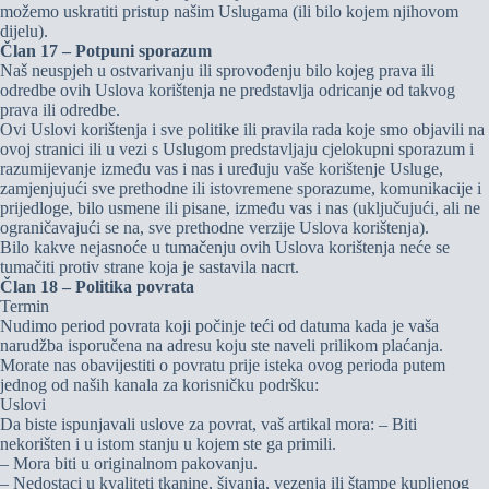
možemo uskratiti pristup našim Uslugama (ili bilo kojem njihovom
dijelu).
Član 17 – Potpuni sporazum
Naš neuspjeh u ostvarivanju ili sprovođenju bilo kojeg prava ili
odredbe ovih Uslova korištenja ne predstavlja odricanje od takvog
prava ili odredbe.
Ovi Uslovi korištenja i sve politike ili pravila rada koje smo objavili na
ovoj stranici ili u vezi s Uslugom predstavljaju cjelokupni sporazum i
razumijevanje između vas i nas i uređuju vaše korištenje Usluge,
zamjenjujući sve prethodne ili istovremene sporazume, komunikacije i
prijedloge, bilo usmene ili pisane, između vas i nas (uključujući, ali ne
ograničavajući se na, sve prethodne verzije Uslova korištenja).
Bilo kakve nejasnoće u tumačenju ovih Uslova korištenja neće se
tumačiti protiv strane koja je sastavila nacrt.
Član 18 – Politika povrata
Termin
Nudimo period povrata koji počinje teći od datuma kada je vaša
narudžba isporučena na adresu koju ste naveli prilikom plaćanja.
Morate nas obavijestiti o povratu prije isteka ovog perioda putem
jednog od naših kanala za korisničku podršku:
Uslovi
Da biste ispunjavali uslove za povrat, vaš artikal mora: – Biti
nekorišten i u istom stanju u kojem ste ga primili.
– Mora biti u originalnom pakovanju.
– Nedostaci u kvaliteti tkanine, šivanja, vezenja ili štampe kupljenog