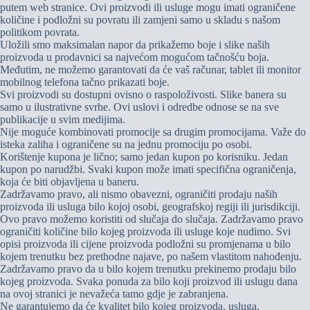
putem web stranice. Ovi proizvodi ili usluge mogu imati ograničene
količine i podložni su povratu ili zamjeni samo u skladu s našom
politikom povrata.
Uložili smo maksimalan napor da prikažemo boje i slike naših
proizvoda u prodavnici sa najvećom mogućom tačnošću boja.
Međutim, ne možemo garantovati da će vaš računar, tablet ili monitor
mobilnog telefona tačno prikazati boje.
Svi proizvodi su dostupni ovisno o raspoloživosti. Slike banera su
samo u ilustrativne svrhe. Ovi uslovi i odredbe odnose se na sve
publikacije u svim medijima.
Nije moguće kombinovati promocije sa drugim promocijama. Važe do
isteka zaliha i ograničene su na jednu promociju po osobi.
Korištenje kupona je lično; samo jedan kupon po korisniku. Jedan
kupon po narudžbi. Svaki kupon može imati specifična ograničenja,
koja će biti objavljena u baneru.
Zadržavamo pravo, ali nismo obavezni, ograničiti prodaju naših
proizvoda ili usluga bilo kojoj osobi, geografskoj regiji ili jurisdikciji.
Ovo pravo možemo koristiti od slučaja do slučaja. Zadržavamo pravo
ograničiti količine bilo kojeg proizvoda ili usluge koje nudimo. Svi
opisi proizvoda ili cijene proizvoda podložni su promjenama u bilo
kojem trenutku bez prethodne najave, po našem vlastitom nahođenju.
Zadržavamo pravo da u bilo kojem trenutku prekinemo prodaju bilo
kojeg proizvoda. Svaka ponuda za bilo koji proizvod ili uslugu dana
na ovoj stranici je nevažeća tamo gdje je zabranjena.
Ne garantujemo da će kvalitet bilo kojeg proizvoda, usluga,