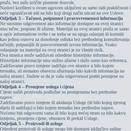
pruža, bez naše izričite pismene dozvole.
Naslovi korišteni u ovom ugovoru uključeni su samo radi praktičnosti i
neće ograničavati niti na bilo koji drugi način uticati na ove Uslove.
Odjeljak 3 – Tačnost, potpunost i pravovremenost informacija
Ne snosimo odgovornost ako informacije dostupne na ovoj stranici
nisu tačne, potpune ili ažurne. Materijal na ovoj stranici pruža se samo
u opće informativne svrhe i ne treba se na njega oslanjati ili koristiti
kao jedinu osnovu za donošenje odluka bez prethodnog konsultovanja
tačnijih, potpunijih ili pravovremenih izvora informacija. Svako
oslanjanje na materijal na ovoj stranici je na vlastiti rizik.
Ova stranica može sadržavati određene historijske informacije.
Historijske informacije nisu nužno ažurne i služe samo kao referenca.
Zadržavamo pravo izmjene sadržaja ove stranice u bilo kojem
trenutku, ali nemamo obavezu ažuriranja bilo kakvih informacija na
našoj stranici. Slažete se da je vaša odgovornost pratiti promjene na
našoj stranici.
Odjeljak 4 – Promjene usluga i cijena
Cijene naših proizvoda podložne su promjenama bez prethodne
najave.
Zadržavamo pravo izmjene ili ukidanja Usluge (ili bilo kojeg njenog
dijela ili sadržaja) u bilo kojem trenutku bez prethodne najave.
Nećemo biti odgovorni vama ili bilo kojoj trećoj strani za bilo kakvu
izmjenu, promjenu cijene, obustavu ili prekid Usluge.
Odjeljak 5 – Proizvodi ili usluge
Određeni proizvodi ili usluge mogu biti dostupni isključivo online