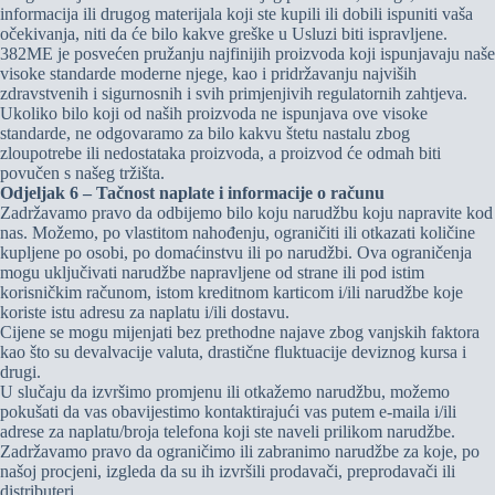
informacija ili drugog materijala koji ste kupili ili dobili ispuniti vaša
očekivanja, niti da će bilo kakve greške u Usluzi biti ispravljene.
382ME je posvećen pružanju najfinijih proizvoda koji ispunjavaju naše
visoke standarde moderne njege, kao i pridržavanju najviših
zdravstvenih i sigurnosnih i svih primjenjivih regulatornih zahtjeva.
Ukoliko bilo koji od naših proizvoda ne ispunjava ove visoke
standarde, ne odgovaramo za bilo kakvu štetu nastalu zbog
zloupotrebe ili nedostataka proizvoda, a proizvod će odmah biti
povučen s našeg tržišta.
Odjeljak 6 – Tačnost naplate i informacije o računu
Zadržavamo pravo da odbijemo bilo koju narudžbu koju napravite kod
nas. Možemo, po vlastitom nahođenju, ograničiti ili otkazati količine
kupljene po osobi, po domaćinstvu ili po narudžbi. Ova ograničenja
mogu uključivati ​​narudžbe napravljene od strane ili pod istim
korisničkim računom, istom kreditnom karticom i/ili narudžbe koje
koriste istu adresu za naplatu i/ili dostavu.
Cijene se mogu mijenjati bez prethodne najave zbog vanjskih faktora
kao što su devalvacije valuta, drastične fluktuacije deviznog kursa i
drugi.
U slučaju da izvršimo promjenu ili otkažemo narudžbu, možemo
pokušati da vas obavijestimo kontaktirajući vas putem e-maila i/ili
adrese za naplatu/broja telefona koji ste naveli prilikom narudžbe.
Zadržavamo pravo da ograničimo ili zabranimo narudžbe za koje, po
našoj procjeni, izgleda da su ih izvršili prodavači, preprodavači ili
distributeri.