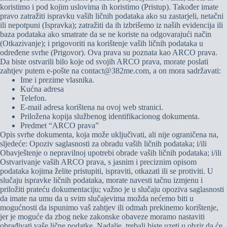
koristimo i pod kojim uslovima ih koristimo (Pristup). Također imate
pravo zatražiti ispravku vaših ličnih podataka ako su zastarjeli, netačni
ili nepotpuni (Ispravka); zatražiti da ih izbrišemo iz naših evidencija ili
baza podataka ako smatrate da se ne koriste na odgovarajući način
(Otkazivanje); i prigovoriti na korištenje vaših ličnih podataka u
određene svrhe (Prigovor). Ova prava su poznata kao ARCO prava.
Da biste ostvarili bilo koje od svojih ARCO prava, morate poslati
zahtjev putem e-pošte na contact@382me.com, a on mora sadržavati:
Ime i prezime vlasnika.
Kućna adresa
Telefon.
E-mail adresa korištena na ovoj web stranici.
Priložena kopija službenog identifikacionog dokumenta.
Predmet “ARCO prava”
Opis svrhe dokumenta, koja može uključivati, ali nije ograničena na,
sljedeće: Opoziv saglasnosti za obradu vaših ličnih podataka; i/ili
Obavještenje o nepravilnoj upotrebi obrade vaših ličnih podataka; i/ili
Ostvarivanje vaših ARCO prava, s jasnim i preciznim opisom
podataka kojima želite pristupiti, ispraviti, otkazati ili se protiviti. U
slučaju ispravke ličnih podataka, morate navesti tačnu izmjenu i
priložiti prateću dokumentaciju; važno je u slučaju opoziva saglasnosti
da imate na umu da u svim slučajevima možda nećemo biti u
mogućnosti da ispunimo vaš zahtjev ili odmah prekinemo korištenje,
jer je moguće da zbog neke zakonske obaveze moramo nastaviti
obrađivati ​​vaše lične podatke. Nadalje, trebali biste uzeti u obzir da će