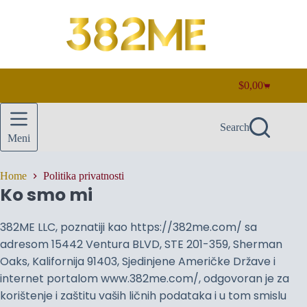
Skip
to
content
$
0,00
Shopping
cart
Search
Meni
Home
Politika privatnosti
Ko smo mi
382ME LLC, poznatiji kao https://382me.com/ sa
adresom 15442 Ventura BLVD, STE 201-359, Sherman
Oaks, Kalifornija 91403, Sjedinjene Američke Države i
internet portalom www.382me.com/, odgovoran je za
korištenje i zaštitu vaših ličnih podataka i u tom smislu