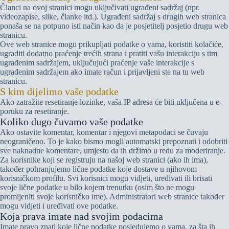
Članci na ovoj stranici mogu uključivati ugrađeni sadržaj (npr.
videozapise, slike, članke itd.). Ugrađeni sadržaj s drugih web stranica
ponaša se na potpuno isti način kao da je posjetitelj posjetio drugu web
stranicu.
Ove web stranice mogu prikupljati podatke o vama, koristiti kolačiće,
ugraditi dodatno praćenje trećih strana i pratiti vašu interakciju s tim
ugrađenim sadržajem, uključujući praćenje vaše interakcije s
ugrađenim sadržajem ako imate račun i prijavljeni ste na tu web
stranicu.
S kim dijelimo vaše podatke
Ako zatražite resetiranje lozinke, vaša IP adresa će biti uključena u e-
poruku za resetiranje.
Koliko dugo čuvamo vaše podatke
Ako ostavite komentar, komentar i njegovi metapodaci se čuvaju
neograničeno. To je kako bismo mogli automatski prepoznati i odobriti
sve naknadne komentare, umjesto da ih držimo u redu za moderiranje.
Za korisnike koji se registruju na našoj web stranici (ako ih ima),
također pohranjujemo lične podatke koje dostave u njihovom
korisničkom profilu. Svi korisnici mogu vidjeti, uređivati ili brisati
svoje lične podatke u bilo kojem trenutku (osim što ne mogu
promijeniti svoje korisničko ime). Administratori web stranice također
mogu vidjeti i uređivati ove podatke.
Koja prava imate nad svojim podacima
Imate pravo znati koje lične podatke posjedujemo o vama, za šta ih