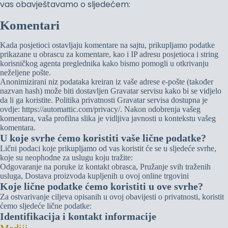
vas obavještavamo o sljedećem:
Komentari
Kada posjetioci ostavljaju komentare na sajtu, prikupljamo podatke
prikazane u obrascu za komentare, kao i IP adresu posjetioca i string
korisničkog agenta preglednika kako bismo pomogli u otkrivanju
neželjene pošte.
Anonimizirani niz podataka kreiran iz vaše adrese e-pošte (također
nazvan hash) može biti dostavljen Gravatar servisu kako bi se vidjelo
da li ga koristite. Politika privatnosti Gravatar servisa dostupna je
ovdje: https://automattic.com/privacy/. Nakon odobrenja vašeg
komentara, vaša profilna slika je vidljiva javnosti u kontekstu vašeg
komentara.
U koje svrhe ćemo koristiti vaše lične podatke?
Lični podaci koje prikupljamo od vas koristit će se u sljedeće svrhe,
koje su neophodne za uslugu koju tražite:
Odgovaranje na poruke iz kontakt obrasca, Pružanje svih traženih
usluga, Dostava proizvoda kupljenih u ovoj online trgovini
Koje lične podatke ćemo koristiti u ove svrhe?
Za ostvarivanje ciljeva opisanih u ovoj obavijesti o privatnosti, koristit
ćemo sljedeće lične podatke:
Identifikacija i kontakt informacije