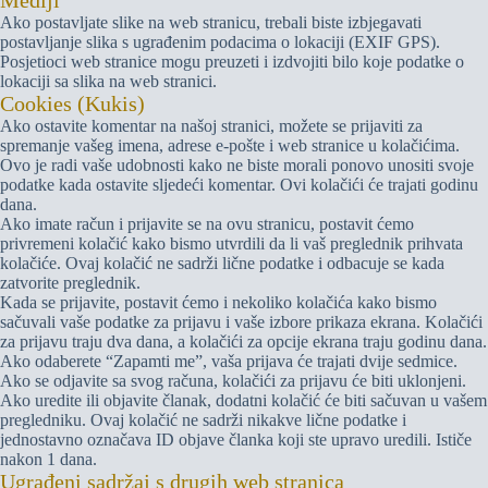
Mediji
Ako postavljate slike na web stranicu, trebali biste izbjegavati
postavljanje slika s ugrađenim podacima o lokaciji (EXIF GPS).
Posjetioci web stranice mogu preuzeti i izdvojiti bilo koje podatke o
lokaciji sa slika na web stranici.
Cookies (Kukis)
Ako ostavite komentar na našoj stranici, možete se prijaviti za
spremanje vašeg imena, adrese e-pošte i web stranice u kolačićima.
Ovo je radi vaše udobnosti kako ne biste morali ponovo unositi svoje
podatke kada ostavite sljedeći komentar. Ovi kolačići će trajati godinu
dana.
Ako imate račun i prijavite se na ovu stranicu, postavit ćemo
privremeni kolačić kako bismo utvrdili da li vaš preglednik prihvata
kolačiće. Ovaj kolačić ne sadrži lične podatke i odbacuje se kada
zatvorite preglednik.
Kada se prijavite, postavit ćemo i nekoliko kolačića kako bismo
sačuvali vaše podatke za prijavu i vaše izbore prikaza ekrana. Kolačići
za prijavu traju dva dana, a kolačići za opcije ekrana traju godinu dana.
Ako odaberete “Zapamti me”, vaša prijava će trajati dvije sedmice.
Ako se odjavite sa svog računa, kolačići za prijavu će biti uklonjeni.
Ako uredite ili objavite članak, dodatni kolačić će biti sačuvan u vašem
pregledniku. Ovaj kolačić ne sadrži nikakve lične podatke i
jednostavno označava ID objave članka koji ste upravo uredili. Ističe
nakon 1 dana.
Ugrađeni sadržaj s drugih web stranica