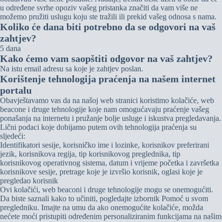
u određene svrhe opoziv vašeg pristanka značiti da vam više ne
možemo pružiti uslugu koju ste tražili ili prekid vašeg odnosa s nama.
Koliko će dana biti potrebno da se odgovori na vaš
zahtjev?
5 dana
Kako ćemo vam saopštiti odgovor na vaš zahtjev?
Na istu email adresu sa koje je zahtjev poslan.
Korištenje tehnologija praćenja na našem internet
portalu
Obavještavamo vas da na našoj web stranici koristimo kolačiće, web
beacone i druge tehnologije koje nam omogućavaju praćenje vašeg
ponašanja na internetu i pružanje bolje usluge i iskustva pregledavanja.
Lični podaci koje dobijamo putem ovih tehnologija praćenja su
sljedeći:
Identifikatori sesije, korisničko ime i lozinke, korisnikov preferirani
jezik, korisnikova regija, tip korisnikovog preglednika, tip
korisnikovog operativnog sistema, datum i vrijeme početka i završetka
korisnikove sesije, pretrage koje je izvršio korisnik, oglasi koje je
pregledao korisnik
Ovi kolačići, web beaconi i druge tehnologije mogu se onemogućiti.
Da biste saznali kako to učiniti, pogledajte izbornik Pomoć u svom
pregledniku. Imajte na umu da ako onemogućite kolačiće, možda
nećete moći pristupiti određenim personaliziranim funkcijama na našim