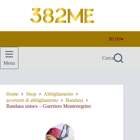
Salta
al
contenuto
$
0,00
Carrello
Cerca
Menu
Home
Shop
Abbigliamento
accessori di abbigliamento
Bandana
Bandana unisex – Guerriero Montenegrino