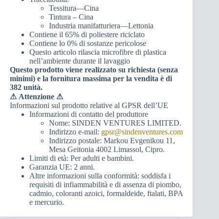
Tessitura—Cina
Tintura – Cina
Industria manifatturiera—Lettonia
Contiene il 65% di poliestere riciclato
Contiene lo 0% di sostanze pericolose
Questo articolo rilascia microfibre di plastica
nell’ambiente durante il lavaggio
Questo prodotto viene realizzato su richiesta (senza
minimi) e la fornitura massima per la vendita è di
382 unità.
⚠
Attenzione ⚠
Informazioni sul prodotto relative al GPSR dell’UE
Informazioni di contatto del produttore
Nome: SINDEN VENTURES LIMITED.
Indirizzo e-mail:
gpsr@sindenventures.com
Indirizzo postale: Markou Evgenikou 11,
Mesa Geitonia 4002 Limassol, Cipro.
Limiti di età: Per adulti e bambini.
Garanzia UE: 2 anni.
Altre informazioni sulla conformità: soddisfa i
requisiti di infiammabilità e di assenza di piombo,
cadmio, coloranti azoici, formaldeide, ftalati, BPA
e mercurio.