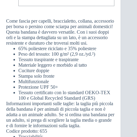
Come fascia per capelli, braccialetto, collana, accessorio
per borsa o persino come sciarpa per animali domestici!
Questa bandana è davvero versatile. Con i suoi doppi
orli e la stampa dettagliata su un lato, è un accessorio
resistente e duraturo che troverai molti usi.
65% poliestere riciclato e 35% poliestere
Peso del tessuto: 100 g/m² (2,9 oz./yd.²)
Tessuto traspirante e traspirante
Materiale leggero e morbido al tatto
Cuciture doppie
Stampa solo fronte
Multifunzionale
Protezione UPF 50+
Tessuto certificato con lo standard OEKO-TEX
100 e Global Recycled Standard (GRS)
Informazioni importanti sulle taglie: la taglia più piccola
della bandana è per animali di piccola taglia e non è
adatta a un animale adulto. Se si ordina una bandana per
un adulto, si prega di scegliere la taglia media o grande
e di fornire le informazioni sulla taglia.
Codice prodotto: 655
Tracciabilità: