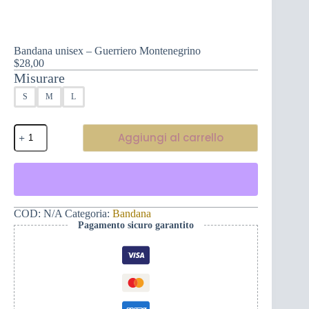
Bandana unisex – Guerriero Montenegrino
$
28,00
Misurare
S
M
L
Bandana
Aggiungi al carrello
unisex
-
Guerriero
Montenegrino
quantità
COD:
N/A
Categoria:
Bandana
Pagamento sicuro garantito