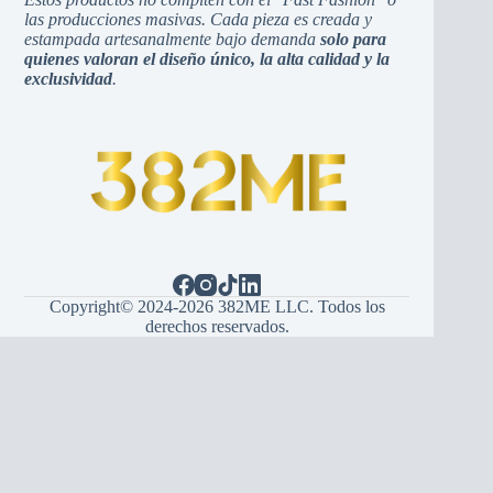
las producciones masivas. Cada pieza es creada y
estampada artesanalmente bajo demanda
solo para
quienes valoran el diseño único, la alta calidad y la
exclusividad
.
Copyright© 2024-2026 382ME LLC. Todos los
derechos reservados.
Español
(
Spagnolo
)
English
(
Inglese
)
Hrvatski
(
Croato
)
Bosanski
(
Bosniaco
)
Srpski
(
Serbo
)
Italiano
Français
(
Francese
)