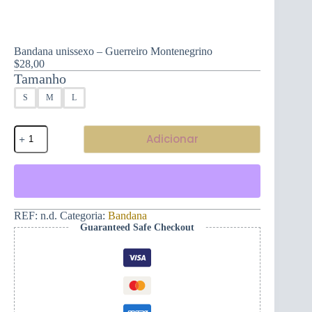
Bandana unissexo – Guerreiro Montenegrino
$
28,00
Tamanho
S
M
L
Quantidade
Adicionar
de
Bandana
unissexo
-
Guerreiro
Montenegrino
REF:
n.d.
Categoria:
Bandana
Guaranteed Safe Checkout