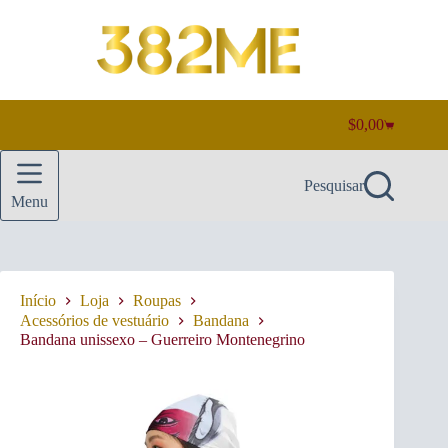
Pular
para
o
conteúdo
$
0,00
Carrinho
de
compras
Pesquisar
Menu
Início
Loja
Roupas
Acessórios de vestuário
Bandana
Bandana unissexo – Guerreiro Montenegrino