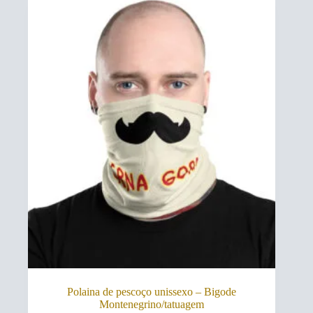
The
options
may
be
chosen
on
the
product
page
Polaina de pescoço unissexo – Bigode
Montenegrino/tatuagem