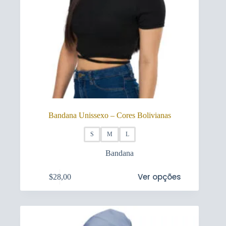
Bandana Unissexo – Cores Bolivianas
S
M
L
Bandana
This
Ver opções
$
28,00
product
has
multiple
variants.
The
options