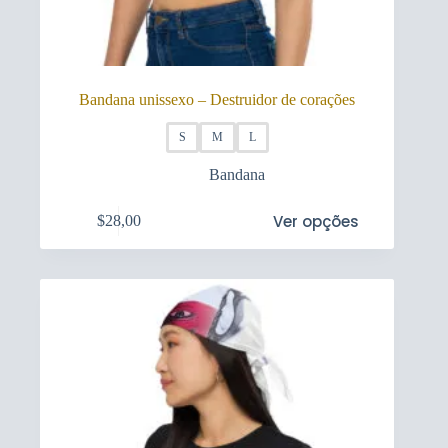
Bandana unissexo – Destruidor de corações
S
M
L
Bandana
This
Ver opções
$
28,00
product
has
multiple
variants.
The
options
may
be
chosen
on
the
product
page