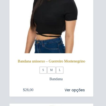
Bandana unissexo – Guerreiro Montenegrino
S
M
L
Bandana
This
Ver opções
$
28,00
product
has
multiple
variants.