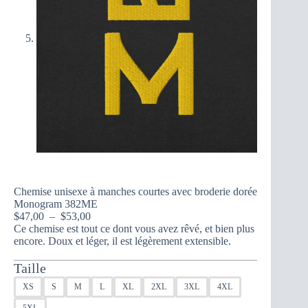
Chemise unisexe à manches courtes avec broderie dorée
Monogram 382ME
Plage
$
47,00
–
$
53,00
de
Ce chemise est tout ce dont vous avez rêvé, et bien plus
prix :
encore. Doux et léger, il est légèrement extensible.
$47,00
à
Taille
$53,00
XS
S
M
L
XL
2XL
3XL
4XL
5XL