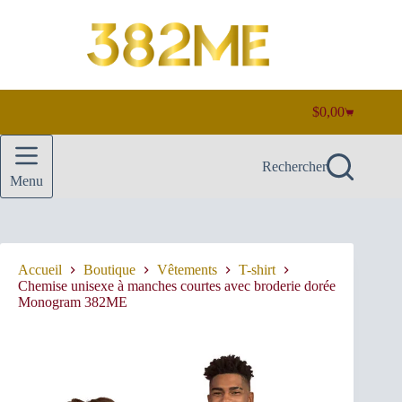
Passer
au
contenu
$
0,00
Panier
d’achat
Rechercher
Menu
Accueil
Boutique
Vêtements
T-shirt
Chemise unisexe à manches courtes avec broderie dorée
Monogram 382ME