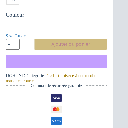
Couleur
Size Guide
quantité
Ajouter au panier
de
Chemise
unisexe
à
manches
courtes
avec
UGS :
ND
Catégorie :
T-shirt unisexe à col rond et
broderie
manches courtes
dorée
Commande sécurisée garantie
Monogram
382ME