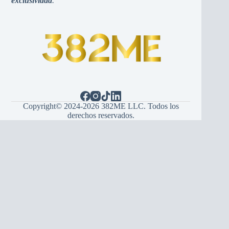
exclusividad
.
Copyright© 2024-2026 382ME LLC. Todos los
derechos reservados.
Español
(
Espagnol
)
English
(
Anglais
)
Hrvatski
(
Croate
)
Bosanski
(
Bosnien
)
Srpski
(
Serbe
)
Italiano
(
Italien
)
Français
Deutsch
(
Allemand
)
Português
(
Portugais - du Portugal
)