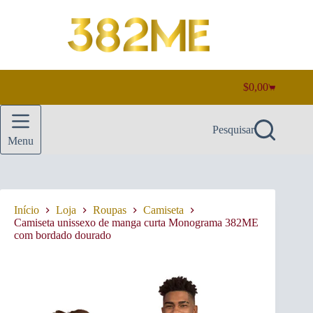
Pular
para
o
conteúdo
$
0,00
Carrinho
de
compras
Pesquisar
Menu
Início
Loja
Roupas
Camiseta
Camiseta unissexo de manga curta Monograma 382ME
com bordado dourado