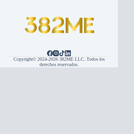
Copyright© 2024-2026 382ME LLC. Todos los
derechos reservados.
Español
(
Espanhol
)
English
(
Inglês
)
Hrvatski
(
Croata
)
Bosanski
(
Bósnio
)
Srpski
(
Sérvio
)
Italiano
Français
(
Francês
)
Deutsch
(
Alemão
)
Português
Українська
(
Ucraniano
)