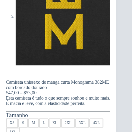
Camiseta unissexo de manga curta Monograma 382ME
com bordado dourado
Price
$
47,00
–
$
53,00
range:
Esta camiseta é tudo o que sempre sonhou e muito mais.
$47,00
É macia e leve, com a elasticidade perfeita.
through
$53,00
Tamanho
XS
S
M
L
XL
2XL
3XL
4XL
5XL