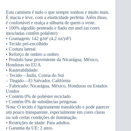
Esta camiseta é tudo o que sempre sonhou e muito mais.
É macia e leve, com a elasticidade perfeita. Além disso,
é confortável e realça a silhueta de quem o veste.
• 100% algodão penteado e fiado em anel (as cores
mescladas contêm poliéster)
• Gramagem: 142 g/m² (4,2 oz/yd²)
• Tecido pré-encolhido
• Costura lateral
• Reforço de ombro a ombro
• Produto base proveniente da Nicarágua, México,
Honduras ou EUA
• Rastreabilidade:
– Tecido—Índia, Coreia do Sul
– Tingido—El Salvador, Califórnia
– Fabricado: Nicarágua, México, Honduras ou Estados
Unidos
• Contém 0% de poliéster reciclado
• Contém 0% de substâncias perigosas
Nota: O tecido é ligeiramente translúcido e pode parecer
um pouco transparente, especialmente em cores claras
ou sob certas condições de iluminação.
• Restrições de idade: Para adultos.
• Garantia da UE: 2 anos.