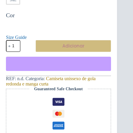
Cor
Size Guide
Quantidade
Adicionar
de
Camiseta
unissexo
de
manga
curta
Monograma
REF:
n.d.
Categoria:
Camiseta unissexo de gola
382ME
redonda e manga curta
com
Guaranteed Safe Checkout
bordado
dourado