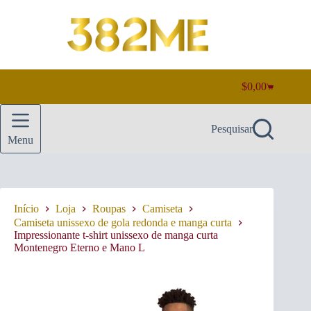
Pular
para
o
conteúdo
$
0,00
Carrinho
de
compras
Pesquisar
Menu
Início
Loja
Roupas
Camiseta
Camiseta unissexo de gola redonda e manga curta
Impressionante t-shirt unissexo de manga curta
Montenegro Eterno e Mano L