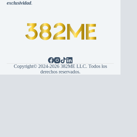
exclusividad
.
Copyright© 2024-2026 382ME LLC. Todos los
derechos reservados.
Español
(
Espanhol
)
English
(
Inglês
)
Hrvatski
(
Croata
)
Bosanski
(
Bósnio
)
Srpski
(
Sérvio
)
Italiano
Français
(
Francês
)
Deutsch
(
Alemão
)
Português
Українська
(
Ucraniano
)