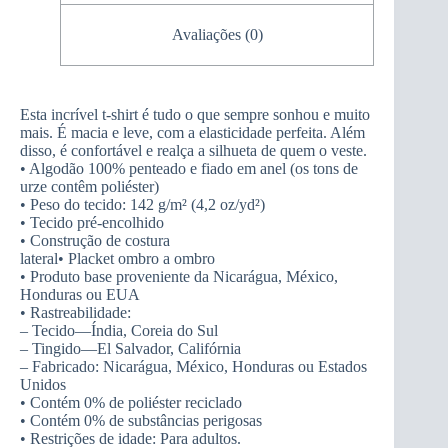
Avaliações (0)
Esta incrível t-shirt é tudo o que sempre sonhou e muito
mais. É macia e leve, com a elasticidade perfeita. Além
disso, é confortável e realça a silhueta de quem o veste.
• Algodão 100% penteado e fiado em anel (os tons de
urze contêm poliéster)
• Peso do tecido: 142 g/m² (4,2 oz/yd²)
• Tecido pré-encolhido
• Construção de costura
lateral• Placket ombro a ombro
• Produto base proveniente da Nicarágua, México,
Honduras ou EUA
• Rastreabilidade:
– Tecido—Índia, Coreia do Sul
– Tingido—El Salvador, Califórnia
– Fabricado: Nicarágua, México, Honduras ou Estados
Unidos
• Contém 0% de poliéster reciclado
• Contém 0% de substâncias perigosas
• Restrições de idade: Para adultos.