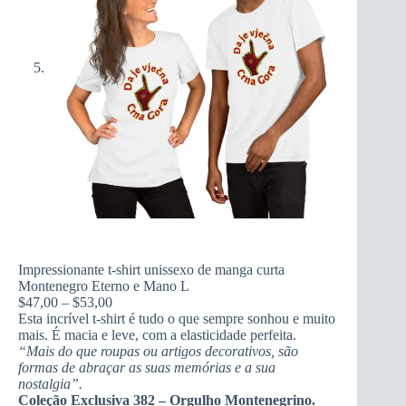
Impressionante t-shirt unissexo de manga curta
Montenegro Eterno e Mano L
Price
$
47,00
–
$
53,00
range:
Esta incrível t-shirt é tudo o que sempre sonhou e muito
$47,00
mais. É macia e leve, com a elasticidade perfeita.
through
“Mais do que roupas ou artigos decorativos, são
$53,00
formas de abraçar as suas memórias e a sua
nostalgia”.
Coleção Exclusiva 382 – Orgulho Montenegrino.