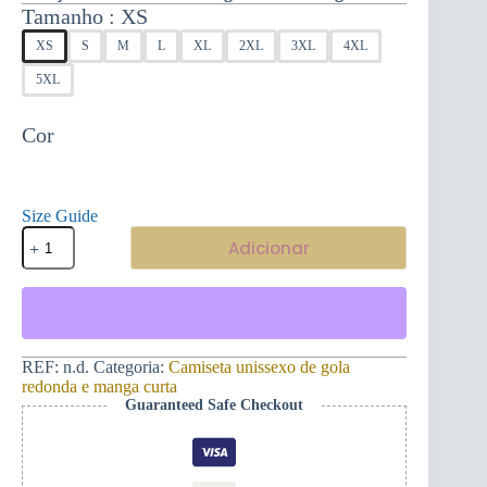
Tamanho
XS
XS
S
M
L
XL
2XL
3XL
4XL
5XL
Cor
Size Guide
Quantidade
Adicionar
de
Impressionante
t-
shirt
unissexo
de
manga
REF:
n.d.
Categoria:
Camiseta unissexo de gola
curta
redonda e manga curta
Montenegro
Guaranteed Safe Checkout
Eterno
e
Mano
L