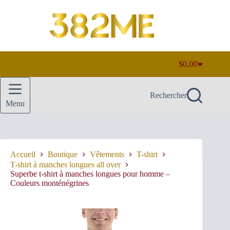
Passer
au
contenu
$
0,00
Panier
d’achat
Rechercher
Menu
Accueil
Boutique
Vêtements
T-shirt
T-shirt à manches longues all over
Superbe t-shirt à manches longues pour homme –
Couleurs monténégrines