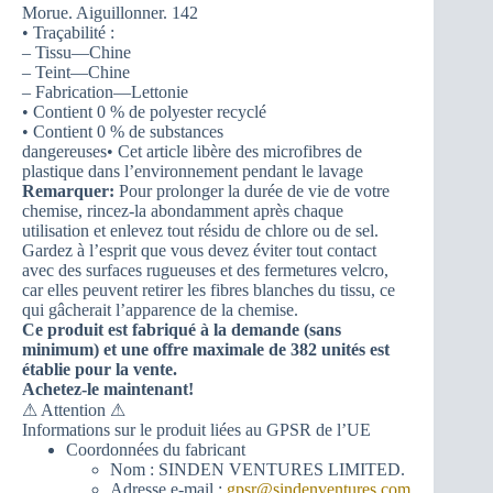
Morue. Aiguillonner. 142
• Traçabilité :
– Tissu—Chine
– Teint—Chine
– Fabrication—Lettonie
• Contient 0 % de polyester recyclé
• Contient 0 % de substances
dangereuses• Cet article libère des microfibres de
plastique dans l’environnement pendant le lavage
Remarquer:
Pour prolonger la durée de vie de votre
chemise, rincez-la abondamment après chaque
utilisation et enlevez tout résidu de chlore ou de sel.
Gardez à l’esprit que vous devez éviter tout contact
avec des surfaces rugueuses et des fermetures velcro,
car elles peuvent retirer les fibres blanches du tissu, ce
qui gâcherait l’apparence de la chemise.
Ce produit est fabriqué à la demande (sans
minimum) et une offre maximale de 382 unités est
établie pour la vente.
Achetez-le maintenant!
⚠ Attention ⚠
Informations sur le produit liées au GPSR de l’UE
Coordonnées du fabricant
Nom : SINDEN VENTURES LIMITED.
Adresse e-mail :
gpsr@sindenventures.com