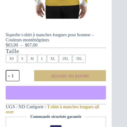
Superbe t-shirt à manches longues pour homme –
Couleurs monténégrines
Plage
$
63,00
–
$
67,00
de
Taille
prix :
XS
S
M
L
XL
2XL
3XL
$63,00
à
$67,00
quantité
Ajouter au panier
de
Superbe
t-
shirt
à
manches
longues
UGS :
ND
Catégorie :
T-shirt à manches longues all
pour
over
homme
Commande sécurisée garantie
-
Couleurs