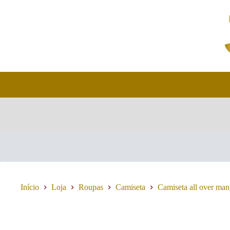
Pular
para
o
conteúdo
Início
Loja
Roupas
Camiseta
Camiseta all over ma