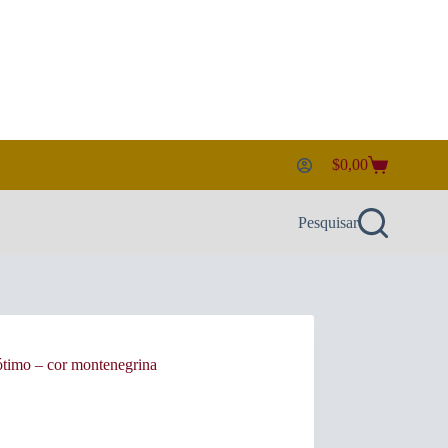
$
0,00
Carrinho
de
compras
Pesquisar
timo – cor montenegrina