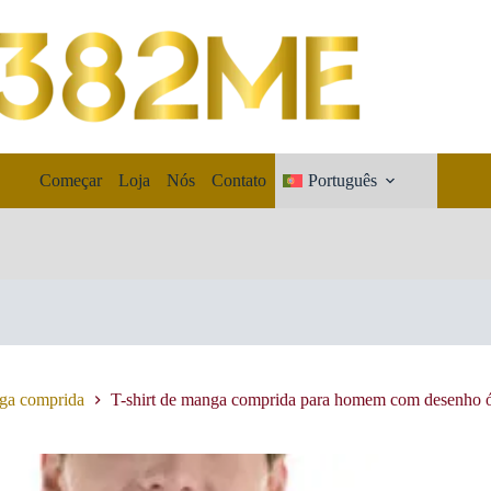
Começar
Loja
Nós
Contato
Português
nga comprida
T-shirt de manga comprida para homem com desenho ó