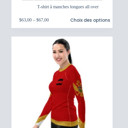
T-shirt à manches longues all over
Ce
Choix des options
$
63,00
–
$
67,00
produit
Plage
a
de
plusieurs
prix :
variations.
$63,00
Les
à
options
$67,00
peuvent
être
choisies
sur
la
page
du
produit