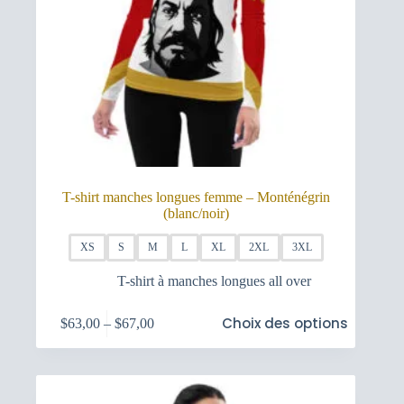
T-shirt manches longues femme – Monténégrin
(blanc/noir)
XS
S
M
L
XL
2XL
3XL
T-shirt à manches longues all over
Ce
Choix des options
$
63,00
–
$
67,00
produit
Plage
a
de
plusieurs
prix :
variations.
$63,00
Les
à