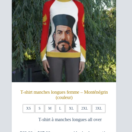
la
page
du
produit
T-shirt manches longues femme – Monténégrin
(couleur)
XS
S
M
L
XL
2XL
3XL
T-shirt à manches longues all over
Ce