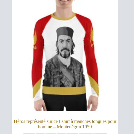
options
$67,00
peuvent
être
choisies
sur
la
page
du
produit
Héros représenté sur ce t-shirt à manches longues pour
homme – Monténégrin 1959