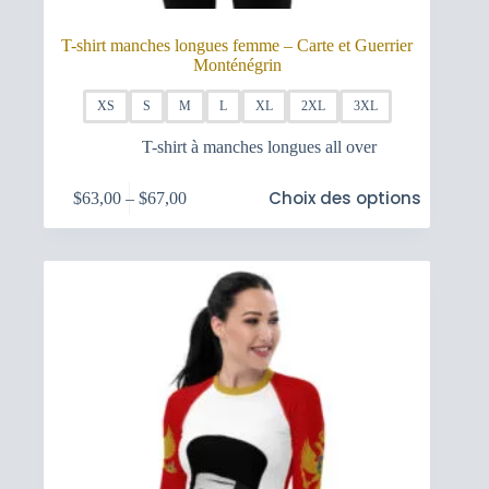
T-shirt manches longues femme – Carte et Guerrier
Monténégrin
XS
S
M
L
XL
2XL
3XL
T-shirt à manches longues all over
Ce
Choix des options
$
63,00
–
$
67,00
produit
Plage
a
de
plusieurs
prix :
variations.
$63,00
Les
à
options
$67,00
peuvent
être
choisies
sur
la
page
du
produit