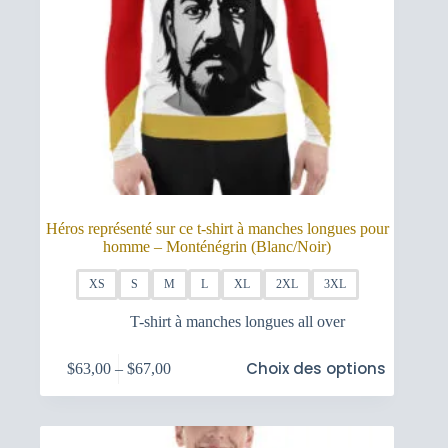
Héros représenté sur ce t-shirt à manches longues pour
homme – Monténégrin (Blanc/Noir)
XS
S
M
L
XL
2XL
3XL
T-shirt à manches longues all over
Ce
Choix des options
$
63,00
–
$
67,00
produit
Plage
a
de
plusieurs
prix :
variations.
$63,00
Les
à