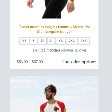
T-shirt manches longues femme – Moustache
Monténégrine (rouge)
XS
S
M
L
XL
2XL
3XL
T-shirt à manches longues all over
Ce
Choix des options
$
63,00
–
$
67,00
produit
Plage
a
de
plusieurs
prix :
variations.
$63,00
Les
à
options
$67,00
peuvent
être
choisies
sur
la