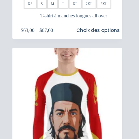
XS
S
M
L
XL
2XL
3XL
T-shirt à manches longues all over
Ce
Choix des options
$
63,00
–
$
67,00
produit
Plage
a
de
plusieurs
prix :
variations.
$63,00
Les
à
options
$67,00
peuvent
être
choisies
sur
la
page
du
produit