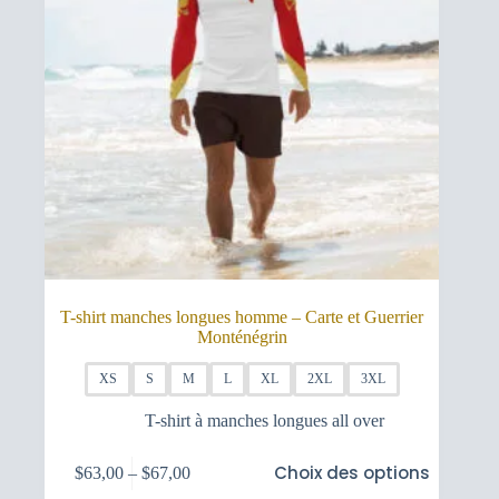
page
du
produit
T-shirt manches longues homme – Carte et Guerrier
Monténégrin
XS
S
M
L
XL
2XL
3XL
T-shirt à manches longues all over
Ce
Choix des options
$
63,00
–
$
67,00
produit
Plage
a