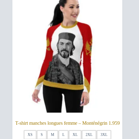
options
$67,00
peuvent
être
choisies
sur
la
page
du
produit
T-shirt manches longues femme – Monténégrin 1.959
XS
S
M
L
XL
2XL
3XL