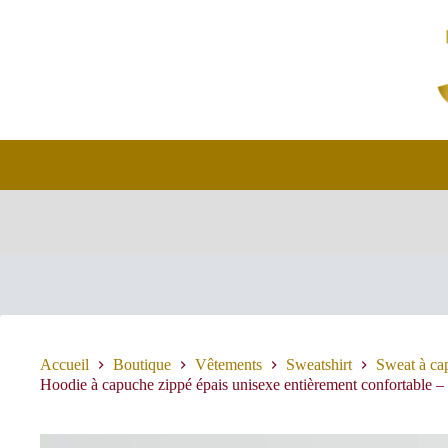
Passer
au
contenu
Accueil
Boutique
Vêtements
Sweatshirt
Sweat à ca
Hoodie à capuche zippé épais unisexe entièrement confortab