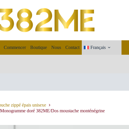
Commencer
Boutique
Nous
Contact
Français
puche zippé épais unisexe
le – Monogramme doré 382ME/Dos moustache monténégrine