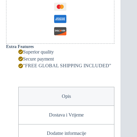
382ME/Crnogorski
brkovi
na
leđima
quantity
Extra Features
Superior quality
Secure payment
"FREE GLOBAL SHIPPING INCLUDED"
Opis
Dostava i Vrijeme
Dodatne informacije