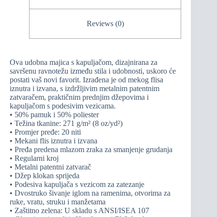
Reviews (0)
Ova udobna majica s kapuljačom, dizajnirana za
savršenu ravnotežu između stila i udobnosti, uskoro će
postati vaš novi favorit. Izrađena je od mekog flisa
iznutra i izvana, s izdržljivim metalnim patentnim
zatvaračem, praktičnim prednjim džepovima i
kapuljačom s podesivim vezicama.
• 50% pamuk i 50% poliester
• Težina tkanine: 271 g/m² (8 oz/yd²)
• Promjer pređe: 20 niti
• Mekani flis iznutra i izvana
• Pređa predena mlazom zraka za smanjenje grudanja
• Regularni kroj
• Metalni patentni zatvarač
• Džep klokan sprijeda
• Podesiva kapuljača s vezicom za zatezanje
• Dvostruko šivanje iglom na ramenima, otvorima za
ruke, vratu, struku i manžetama
• Zaštitno zelena: U skladu s ANSI/ISEA 107