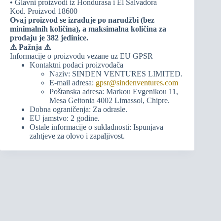
• Glavni proizvodi iz Hondurasa i El Salvadora
Kod. Proizvod 18600
Ovaj proizvod se izrađuje po narudžbi (bez
minimalnih količina), a maksimalna količina za
prodaju je 382 jedinice.
⚠
Pažnja ⚠
Informacije o proizvodu vezane uz EU GPSR
Kontaktni podaci proizvođača
Naziv: SINDEN VENTURES LIMITED.
E-mail adresa:
gpsr@sindenventures.com
Poštanska adresa: Markou Evgenikou 11,
Mesa Geitonia 4002 Limassol, Chipre.
Dobna ograničenja: Za odrasle.
EU jamstvo: 2 godine.
Ostale informacije o sukladnosti: Ispunjava
zahtjeve za olovo i zapaljivost.