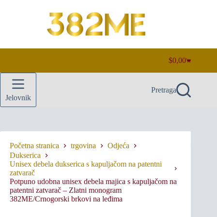
Preskoči
na
sadržaj
$
0,00
Košarica
Pretraga
Jelovnik
Početna stranica
trgovina
Odjeća
Dukserica
Unisex debela dukserica s kapuljačom na patentni
zatvarač
Potpuno udobna unisex debela majica s kapuljačom na
patentni zatvarač – Zlatni monogram
382ME/Crnogorski brkovi na leđima