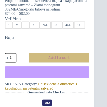
Potpuno udobna unisex debela majica s kapuljačom na
patentni zatvarač – Zlatni monogram
382ME/Crnogorski brkovi na leđima
Raspon
$
74,00
–
$
82,00
cijena:
Veličina
od
S
M
L
XL
2XL
3XL
4XL
5XL
$74,00
do
$82,00
Boja
Potpuno
Add to cart
udobna
unisex
debela
majica
s
kapuljačom
na
SKU:
N/A
Category:
Unisex debela dukserica s
patentni
kapuljačom na patentni zatvarač
zatvarač
Guaranteed Safe Checkout
-
Zlatni
monogram