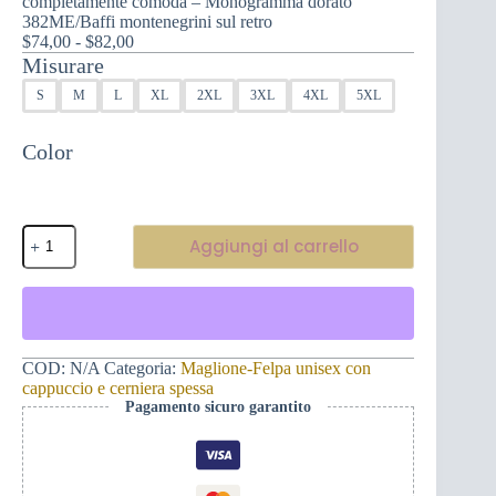
completamente comoda – Monogramma dorato
382ME/Baffi montenegrini sul retro
Fascia
$
74,00
-
$
82,00
di
Misurare
prezzo:
S
M
L
XL
2XL
3XL
4XL
5XL
da
$74,00
a
Color
$82,00
Felpa
Aggiungi al carrello
con
cappuccio
unisex
con
cerniera
spessa,
completamente
COD:
N/A
Categoria:
Maglione-Felpa unisex con
comoda
cappuccio e cerniera spessa
-
Pagamento sicuro garantito
Monogramma
dorato
382ME/Baffi
montenegrini
sul