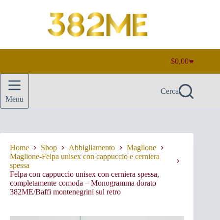
Salta
al
contenuto
$
0,00
Carrello
Cerca
Menu
Home
Shop
Abbigliamento
Maglione
Maglione-Felpa unisex con cappuccio e cerniera
spessa
Felpa con cappuccio unisex con cerniera spessa,
completamente comoda – Monogramma dorato
382ME/Baffi montenegrini sul retro