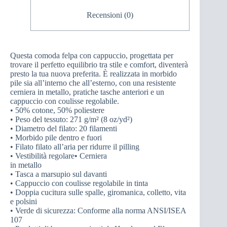
Recensioni (0)
Questa comoda felpa con cappuccio, progettata per
trovare il perfetto equilibrio tra stile e comfort, diventerà
presto la tua nuova preferita. È realizzata in morbido
pile sia all’interno che all’esterno, con una resistente
cerniera in metallo, pratiche tasche anteriori e un
cappuccio con coulisse regolabile.
• 50% cotone, 50% poliestere
• Peso del tessuto: 271 g/m² (8 oz/yd²)
• Diametro del filato: 20 filamenti
• Morbido pile dentro e fuori
• Filato filato all’aria per ridurre il pilling
• Vestibilità regolare• Cerniera
in metallo
• Tasca a marsupio sul davanti
• Cappuccio con coulisse regolabile in tinta
• Doppia cucitura sulle spalle, giromanica, colletto, vita
e polsini
• Verde di sicurezza: Conforme alla norma ANSI/ISEA
107