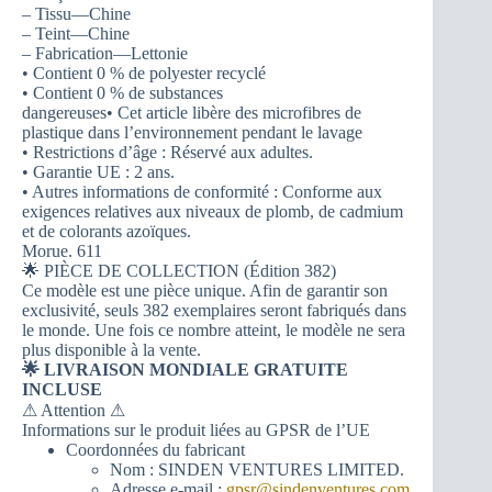
– Tissu—Chine
– Teint—Chine
– Fabrication—Lettonie
• Contient 0 % de polyester recyclé
• Contient 0 % de substances
dangereuses• Cet article libère des microfibres de
plastique dans l’environnement pendant le lavage
• Restrictions d’âge : Réservé aux adultes.
• Garantie UE : 2 ans.
• Autres informations de conformité : Conforme aux
exigences relatives aux niveaux de plomb, de cadmium
et de colorants azoïques.
Morue. 611
🌟 PIÈCE DE COLLECTION (Édition 382)
Ce modèle est une pièce unique. Afin de garantir son
exclusivité, seuls 382 exemplaires seront fabriqués dans
le monde. Une fois ce nombre atteint, le modèle ne sera
plus disponible à la vente.
🌟 LIVRAISON MONDIALE GRATUITE
INCLUSE
⚠ Attention ⚠
Informations sur le produit liées au GPSR de l’UE
Coordonnées du fabricant
Nom : SINDEN VENTURES LIMITED.
Adresse e-mail :
gpsr@sindenventures.com