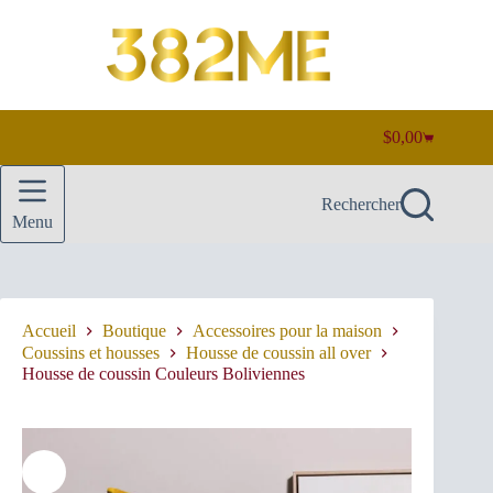
Passer
au
contenu
$
0,00
Panier
d’achat
Rechercher
Menu
Accueil
Boutique
Accessoires pour la maison
Coussins et housses
Housse de coussin all over
Housse de coussin Couleurs Boliviennes