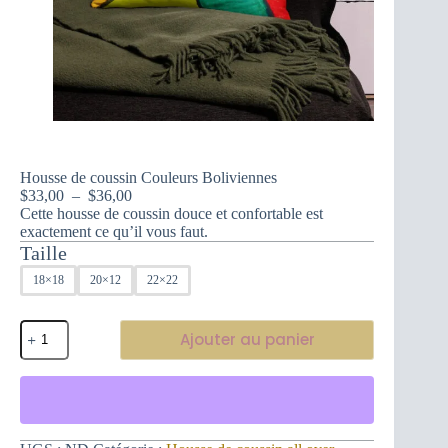
Housse de coussin Couleurs Boliviennes
Plage
$
33,00
–
$
36,00
de
Cette housse de coussin douce et confortable est
prix :
exactement ce qu’il vous faut.
$33,00
Taille
à
18×18
20×12
22×22
$36,00
quantité
Ajouter au panier
de
Housse
de
coussin
Couleurs
Boliviennes