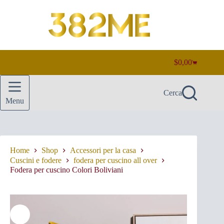
Salta
al
contenuto
$
0,00
Carrello
Cerca
Menu
Home
Shop
Accessori per la casa
Cuscini e fodere
fodera per cuscino all over
Fodera per cuscino Colori Boliviani