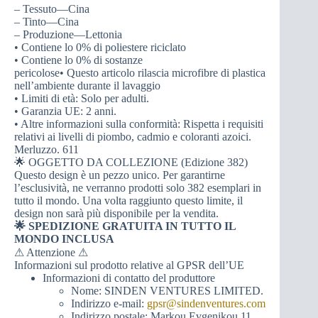
– Tessuto—Cina
– Tinto—Cina
– Produzione—Lettonia
• Contiene lo 0% di poliestere riciclato
• Contiene lo 0% di sostanze
pericolose• Questo articolo rilascia microfibre di plastica
nell’ambiente durante il lavaggio
• Limiti di età: Solo per adulti.
• Garanzia UE: 2 anni.
• Altre informazioni sulla conformità: Rispetta i requisiti
relativi ai livelli di piombo, cadmio e coloranti azoici.
Merluzzo. 611
🌟 OGGETTO DA COLLEZIONE (Edizione 382)
Questo design è un pezzo unico. Per garantirne
l’esclusività, ne verranno prodotti solo 382 esemplari in
tutto il mondo. Una volta raggiunto questo limite, il
design non sarà più disponibile per la vendita.
🌟 SPEDIZIONE GRATUITA IN TUTTO IL
MONDO INCLUSA
⚠ Attenzione ⚠
Informazioni sul prodotto relative al GPSR dell’UE
Informazioni di contatto del produttore
Nome: SINDEN VENTURES LIMITED.
Indirizzo e-mail:
gpsr@sindenventures.com
Indirizzo postale: Markou Evgenikou 11,