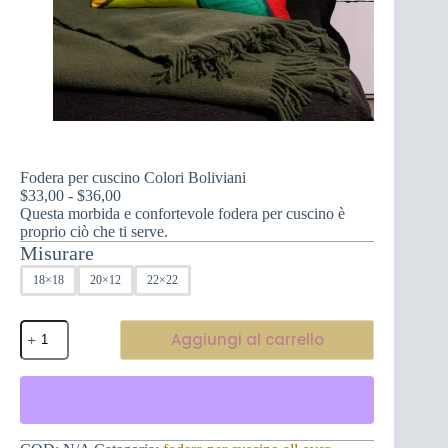
Fodera per cuscino Colori Boliviani
Fascia
$
33,00
-
$
36,00
di
Questa morbida e confortevole fodera per cuscino è
prezzo:
proprio ciò che ti serve.
da
Misurare
$33,00
18×18
20×12
22×22
a
$36,00
Fodera
Aggiungi al carrello
per
cuscino
Colori
Boliviani
quantità