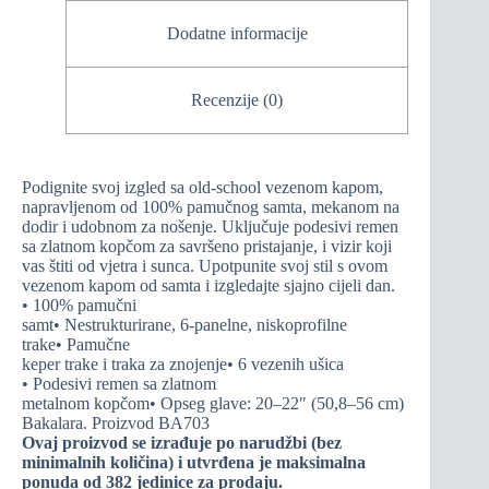
Dodatne informacije
Recenzije (0)
Podignite svoj izgled sa old-school vezenom kapom,
napravljenom od 100% pamučnog samta, mekanom na
dodir i udobnom za nošenje. Uključuje podesivi remen
sa zlatnom kopčom za savršeno pristajanje, i vizir koji
vas štiti od vjetra i sunca. Upotpunite svoj stil s ovom
vezenom kapom od samta i izgledajte sjajno cijeli dan.
• 100% pamučni
samt• Nestrukturirane, 6-panelne, niskoprofilne
trake• Pamučne
keper trake i traka za znojenje• 6 vezenih ušica
• Podesivi remen sa zlatnom
metalnom kopčom• Opseg glave: 20–22″ (50,8–56 cm)
Bakalara. Proizvod BA703
Ovaj proizvod se izrađuje po narudžbi (bez
minimalnih količina) i utvrđena je maksimalna
ponuda od 382 jedinice za prodaju.