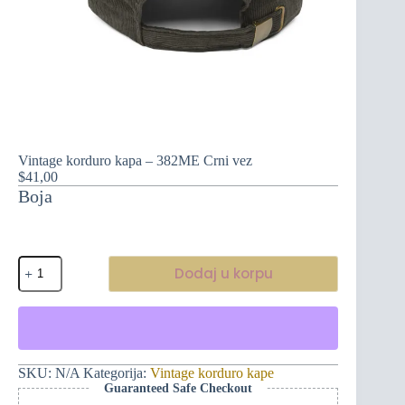
Vintage korduro kapa – 382ME Crni vez
$
41,00
Boja
Vintage
Dodaj u korpu
korduro
kapa
-
382ME
Crni
vez
količina
SKU:
N/A
Kategorija:
Vintage korduro kape
Guaranteed Safe Checkout