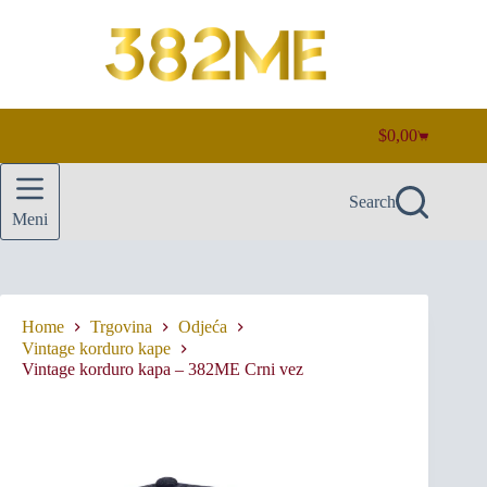
Skip
to
content
$
0,00
Shopping
cart
Search
Meni
Home
Trgovina
Odjeća
Vintage korduro kape
Vintage korduro kapa – 382ME Crni vez