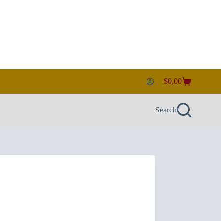
$
0,00
Shopping
cart
Search