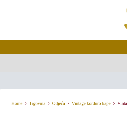
Skip
to
content
Home
Trgovina
Odjeća
Vintage korduro kape
Vinta