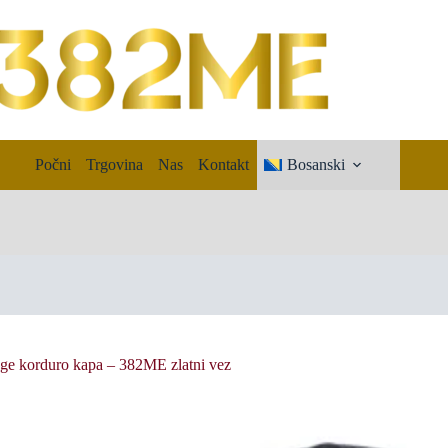
Počni
Trgovina
Nas
Kontakt
Bosanski
ge korduro kapa – 382ME zlatni vez