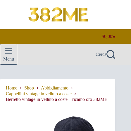
Salta
al
contenuto
$
0,00
Carrello
Cerca
Menu
Home
Shop
Abbigliamento
Cappellini vintage in velluto a coste
Berretto vintage in velluto a coste – ricamo oro 382ME