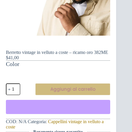
Berretto vintage in velluto a coste – ricamo oro 382ME
$
41,00
Color
Berretto
Aggiungi al carrello
vintage
in
velluto
a
coste
-
ricamo
COD:
N/A
Categoria:
Cappellini vintage in velluto a
oro
coste
382ME
Pagamento sicuro garantito