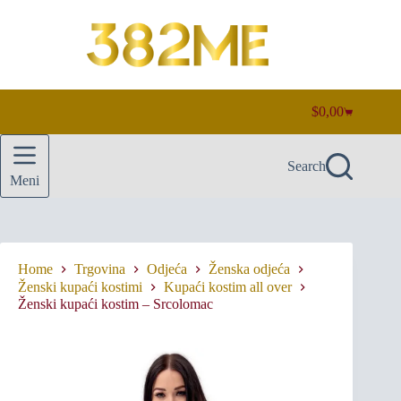
Skip
to
content
$
0,00
Shopping
cart
Search
Meni
Home
Trgovina
Odjeća
Ženska odjeća
Ženski kupaći kostimi
Kupaći kostim all over
Ženski kupaći kostim – Srcolomac