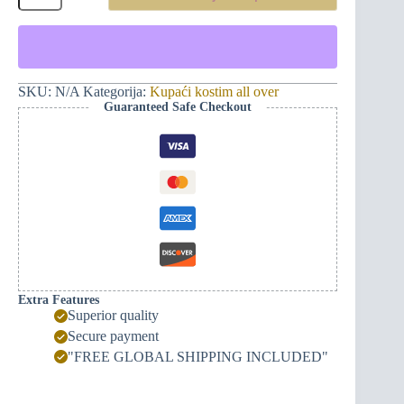
kostim
-
Srcolomac
količina
SKU:
N/A
Kategorija:
Kupaći kostim all over
Guaranteed Safe Checkout
Extra Features
Superior quality
Secure payment
"FREE GLOBAL SHIPPING INCLUDED"