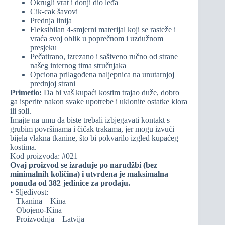
Okrugli vrat i donji dio leđa
Cik-cak šavovi
Prednja linija
Fleksibilan 4-smjerni materijal koji se rasteže i
vraća svoj oblik u poprečnom i uzdužnom
presjeku
Pečatirano, izrezano i sašiveno ručno od strane
našeg internog tima stručnjaka
Opciona prilagođena naljepnica na unutarnjoj
prednjoj strani
Primetio:
Da bi vaš kupaći kostim trajao duže, dobro
ga isperite nakon svake upotrebe i uklonite ostatke klora
ili soli.
Imajte na umu da biste trebali izbjegavati kontakt s
grubim površinama i čičak trakama, jer mogu izvući
bijela vlakna tkanine, što bi pokvarilo izgled kupaćeg
kostima.
Kod proizvoda: #021
Ovaj proizvod se izrađuje po narudžbi (bez
minimalnih količina) i utvrđena je maksimalna
ponuda od 382 jedinice za prodaju.
• Sljedivost:
– Tkanina—Kina
– Obojeno-Kina
– Proizvodnja—Latvija