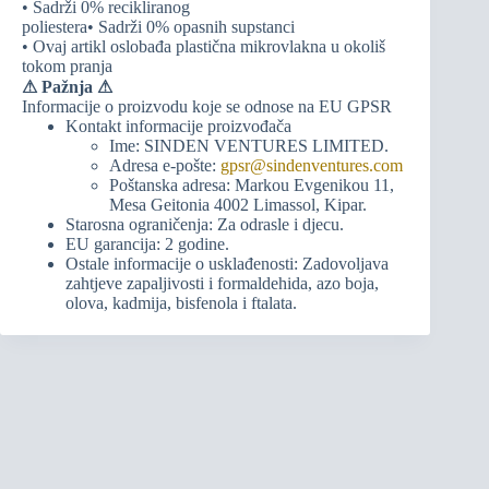
• Sadrži 0% recikliranog
poliestera• Sadrži 0% opasnih supstanci
• Ovaj artikl oslobađa plastična mikrovlakna u okoliš
tokom pranja
⚠
Pažnja ⚠
Informacije o proizvodu koje se odnose na EU GPSR
Kontakt informacije proizvođača
Ime: SINDEN VENTURES LIMITED.
Adresa e-pošte:
gpsr@sindenventures.com
Poštanska adresa: Markou Evgenikou 11,
Mesa Geitonia 4002 Limassol, Kipar.
Starosna ograničenja: Za odrasle i djecu.
EU garancija: 2 godine.
Ostale informacije o usklađenosti: Zadovoljava
zahtjeve zapaljivosti i formaldehida, azo boja,
olova, kadmija, bisfenola i ftalata.