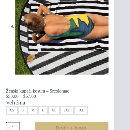
Ženski kupaći kostim – Srcolomac
Raspon
$
53,00
–
$
57,00
cijena:
Veličina
od
XS
S
M
L
XL
2XL
3XL
$53,00
do
$57,00
Ženski
Dodaj u korpu
kupaći