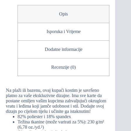
Opis
Isporuka i Vrijeme
Dodatne informacije
Recenzije (0)
Na plaži ili bazenu, ovaj kupaći kostim je savršeno
platno za vaše ekskluzivne dizajne. Ima sve karte da
postane omiljen vašim kupcima zahvaljujući okruglom
vratu i leđima koji jamče udobnost i stil. Dodajte svoj
dizajn po cijelom tijelu i učinite ga istaknutim!
82% poliester i 18% spandex
Težina tkanine (može varirati za 5%): 230 g/m²
(6,78 oz./yd.²)