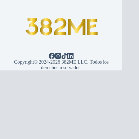
Copyright© 2024-2026 382ME LLC. Todos los
derechos reservados.
Español
(
Spagnolo
)
English
(
Inglese
)
Hrvatski
(
Croato
)
Bosanski
(
Bosniaco
)
Srpski
(
Serbo
)
Italiano
Français
(
Francese
)
Deutsch
(
Tedesco
)
Português
(
Portoghese, Portogallo
)
Українська
(
Ucraino
)