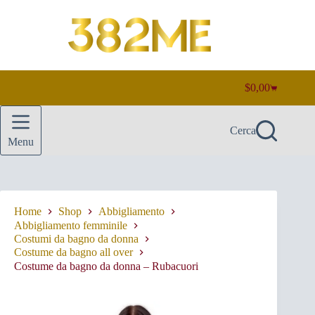
Salta
al
contenuto
$
0,00
Carrello
Cerca
Menu
Home
Shop
Abbigliamento
Abbigliamento femminile
Costumi da bagno da donna
Costume da bagno all over
Costume da bagno da donna – Rubacuori