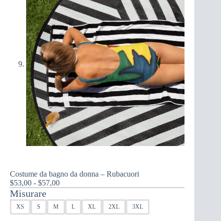
Costume da bagno da donna – Rubacuori
Fascia
$
53,00
-
$
57,00
di
Misurare
prezzo:
XS
S
M
L
XL
2XL
3XL
da
$53,00