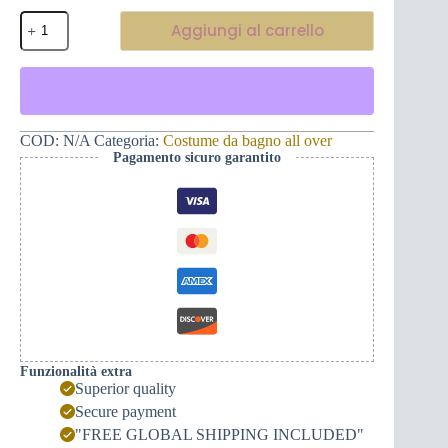
a
Costume
Aggiungi al carrello
$57,00
da
bagno
da
donna
-
Rubacuori
quantità
COD:
N/A
Categoria:
Costume da bagno all over
Pagamento sicuro garantito
Funzionalità extra
Superior quality
Secure payment
"FREE GLOBAL SHIPPING INCLUDED"