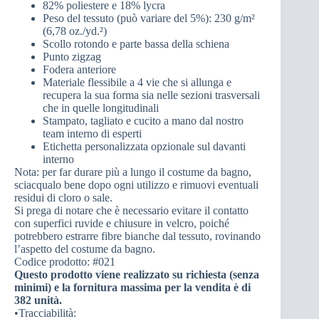
82% poliestere e 18% lycra
Peso del tessuto (può variare del 5%): 230 g/m²
(6,78 oz./yd.²)
Scollo rotondo e parte bassa della schiena
Punto zigzag
Fodera anteriore
Materiale flessibile a 4 vie che si allunga e
recupera la sua forma sia nelle sezioni trasversali
che in quelle longitudinali
Stampato, tagliato e cucito a mano dal nostro
team interno di esperti
Etichetta personalizzata opzionale sul davanti
interno
Nota: per far durare più a lungo il costume da bagno,
sciacqualo bene dopo ogni utilizzo e rimuovi eventuali
residui di cloro o sale.
Si prega di notare che è necessario evitare il contatto
con superfici ruvide e chiusure in velcro, poiché
potrebbero estrarre fibre bianche dal tessuto, rovinando
l’aspetto del costume da bagno.
Codice prodotto: #021
Questo prodotto viene realizzato su richiesta (senza
minimi) e la fornitura massima per la vendita è di
382 unità.
•Tracciabilità: