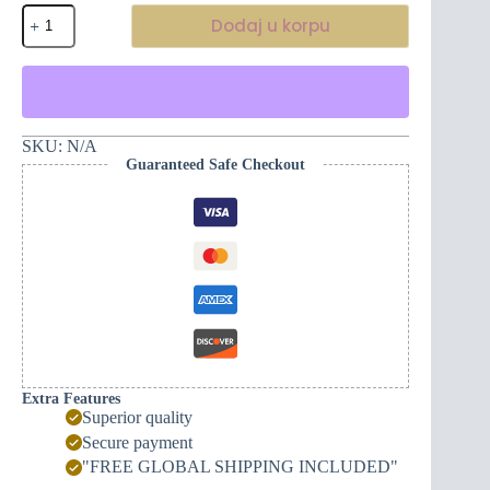
Majica
Dodaj u korpu
dugih
rukava
s
kratkim
topom
-
Crnogorski
SKU:
N/A
Brkovi
Guaranteed Safe Checkout
količina
Extra Features
Superior quality
Secure payment
"FREE GLOBAL SHIPPING INCLUDED"