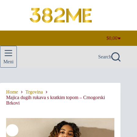
Skip
to
content
$
0,00
Shopping
cart
Search
Meni
Home
Trgovina
Majica dugih rukava s kratkim topom – Crnogorski
Brkovi