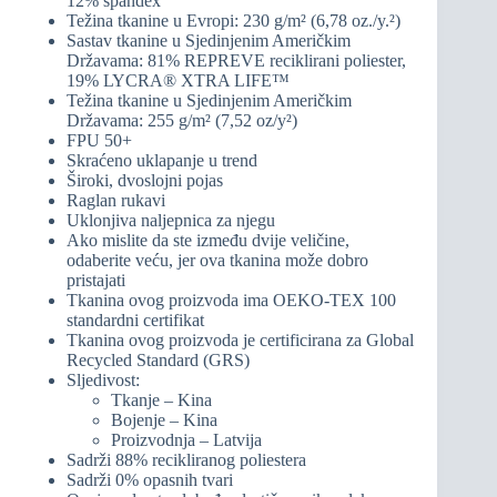
12% spandex
Težina tkanine u Evropi: 230 g/m² (6,78 oz./y.²)
Sastav tkanine u Sjedinjenim Američkim
Državama: 81% REPREVE reciklirani poliester,
19% LYCRA® XTRA LIFE™
Težina tkanine u Sjedinjenim Američkim
Državama: 255 g/m² (7,52 oz/y²)
FPU 50+
Skraćeno uklapanje u trend
Široki, dvoslojni pojas
Raglan rukavi
Uklonjiva naljepnica za njegu
Ako mislite da ste između dvije veličine,
odaberite veću, jer ova tkanina može dobro
pristajati
Tkanina ovog proizvoda ima OEKO-TEX 100
standardni certifikat
Tkanina ovog proizvoda je certificirana za Global
Recycled Standard (GRS)
Sljedivost:
Tkanje – Kina
Bojenje – Kina
Proizvodnja – Latvija
Sadrži 88% recikliranog poliestera
Sadrži 0% opasnih tvari