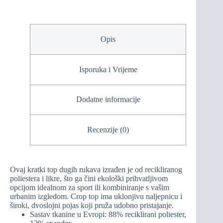
Opis
Isporuka i Vrijeme
Dodatne informacije
Recenzije (0)
Ovaj kratki top dugih rukava izrađen je od recikliranog
poliestera i likre, što ga čini ekološki prihvatljivom
opcijom idealnom za sport ili kombiniranje s vašim
urbanim izgledom. Crop top ima uklonjivu naljepnicu i
široki, dvoslojni pojas koji pruža udobno pristajanje.
Sastav tkanine u Evropi: 88% reciklirani poliester,