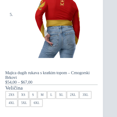
Majica dugih rukava s kratkim topom – Crnogorski
Brkovi
Raspon
$
54,00
–
$
67,00
cijena:
Veličina
od
2XS
XS
S
M
L
XL
2XL
3XL
$54,00
do
4XL
5XL
6XL
$67,00