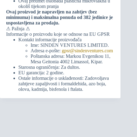
Ovaj predmet oslobađa plastična mikrovlakna u
okoliš tijekom pranja
Ovaj proizvod je napravljen na zahtjev (bez
minimuma) i maksimalna ponuda od 382 jedinice je
uspostavljena za prodaju.
⚠ Pažnja ⚠
Informacije o proizvodu koje se odnose na EU GPSR
Kontakt informacije proizvođača
Ime: SINDEN VENTURES LIMITED.
Adresa e-pošte:
gpsr@sindenventures.com
Poštanska adresa: Markou Evgenikou 11,
Mesa Geitonia 4002 Limassol, Kipar.
Starosna ograničenja: Za dultos.
EU garancija: 2 godine.
Ostale informacije o usklađenosti: Zadovoljava
zahtjeve zapaljivosti i formaldehida, azo boja,
olova, kadmija, bisfenola i ftalata.