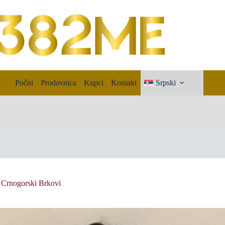
Počni
Prodavnica
Kupci
Kontakt
Srpski
 Crnogorski Brkovi