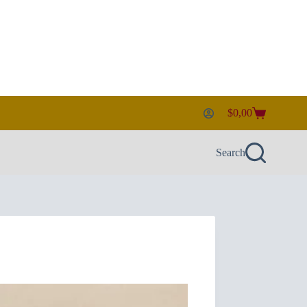
$
0,00
Shopping
cart
Search