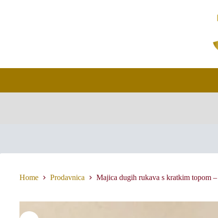
Skip
to
content
Home
Prodavnica
Majica dugih rukava s kratkim topom –