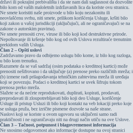
državi ili pokrajini prebivališta i da ste nam dali saglasnost da dozvolite
bilo kom od vaših maloletnih izdržavanih lica da koriste ovu stranicu.
Ne smete koristiti naše proizvode u bilo koju nezakonitu ili
neovlašćenu svrhu, niti smete, prilikom korišćenja Usluge, kršiti bilo
koji zakon u vašoj jurisdikciji (uključujući, ali ne ograničavajući se na
zakone o autorskim pravima).
Ne smete prenositi crve, viruse ili bilo koji kod destruktivne prirode.
Nepoštovanje ili kršenje bilo kog od ovih Uslova rezultiraće trenutnim
prekidom vaših Usluga.
Član 2 – Opšti uslovi
Zadržavamo pravo da odbijemo uslugu bilo kome, iz bilo kog razloga,
u bilo kom trenutku.
Razumete da se vaš sadržaj (osim podataka o kreditnoj kartici) može
prenositi nešifrovano i da uključuje (a) prenose preko različitih mreža; i
(b) izmene radi prilagođavanja tehničkim zahtevima mreža ili uređaja
koji se povezuju. Podaci o kreditnoj kartici se uvek šifruju tokom
prenosa preko mreža.
Slažete se da nećete reprodukovati, duplirati, kopirati, prodavati,
preprodavati ili zloupotrebljavati bilo koji deo Usluge, korišćenje
Usluge ili pristup Usluzi ili bilo koji kontakt na veb lokaciji preko koje
se usluga pruža, bez izričite pismene dozvole sa naše strane.
Naslovi koji se koriste u ovom ugovoru su uključeni samo radi
praktičnosti i ne ograničavaju niti na drugi način utiču na ove Uslove.
Član 3 – Tačnost, potpunost i blagovremenost informacija
Ne snosimo odgovornost ako informacije dostupne na ovoj stranici