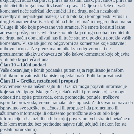
uključujući autorska prava, prava na zaštitni znak, privatnost, prava na
publicitet ili druga lična ili vlasnička prava. Dalje se slažete da vaši
komentari neće sadržati klevetnički ili na drugi način nezakonit,
uvredljiv ili nepristojan materijal, niti bilo koji kompjuterski virus ili
drugi zlonamerni softver koji bi na bilo koji način mogao uticati na rad
Usluge ili bilo koje povezane veb stranice. Ne smete koristiti lažnu
adresu e-pošte, predstavljati se kao bilo koja druga osoba ili entitet ili
na drugi način obmanjivati nas ili treće strane u pogledu porekla vaših
komentara. Vi ste isključivo odgovorni za komentare koje ostavite i
njihovu tačnost. Ne preuzimamo nikakvu odgovornost i ne
preuzimamo nikakvu obavezu za bilo kakve komentare koje objavite
vi ili bilo koja treća strana.
Član 10 – Lični podaci
Vaše dostavljanje ličnih podataka putem sajta regulisano je našom
Politikom privatnosti. Da biste pogledali našu Politiku privatnosti.
Član 11 – Greške, netačnosti i propusti
Povremeno se na našem sajtu ili u Usluzi mogu pojaviti informacije
koje sadrže tipografske greške, netačnosti ili propuste koji se mogu
odnositi na opise proizvoda, cene, promocije, ponude, troškove
isporuke proizvoda, vreme tranzita i dostupnost. Zadržavamo pravo da
ispravimo sve greške, netačnosti ili propuste i da promenimo ili
ažuriramo informacije ili otkažemo porudžbine ako su bilo koje
informacije u Usluzi ili na bilo kojoj povezanoj veb stranici netačne u
bilo kom trenutku bez prethodne najave (uključujući i nakon što ste
poslali porudžbinu).