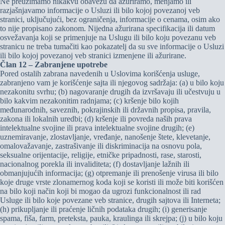
Ne preuzimamo nikakvu obavezu da ažuriramo, menjamo ili
razjašnjavamo informacije o Usluzi ili bilo kojoj povezanoj veb
stranici, uključujući, bez ograničenja, informacije o cenama, osim ako
to nije propisano zakonom. Nijedna ažurirana specifikacija ili datum
osvežavanja koji se primenjuje na Uslugu ili bilo koju povezanu veb
stranicu ne treba tumačiti kao pokazatelj da su sve informacije o Usluzi
ili bilo kojoj povezanoj veb stranici izmenjene ili ažurirane.
Član 12 – Zabranjene upotrebe
Pored ostalih zabrana navedenih u Uslovima korišćenja usluge,
zabranjeno vam je korišćenje sajta ili njegovog sadržaja: (a) u bilo koju
nezakonitu svrhu; (b) nagovaranje drugih da izvršavaju ili učestvuju u
bilo kakvim nezakonitim radnjama; (c) kršenje bilo kojih
međunarodnih, saveznih, pokrajinskih ili državnih propisa, pravila,
zakona ili lokalnih uredbi; (d) kršenje ili povreda naših prava
intelektualne svojine ili prava intelektualne svojine drugih; (e)
uznemiravanje, zlostavljanje, vređanje, nanošenje štete, klevetanje,
omalovažavanje, zastrašivanje ili diskriminacija na osnovu pola,
seksualne orijentacije, religije, etničke pripadnosti, rase, starosti,
nacionalnog porekla ili invaliditeta; (f) dostavljanje lažnih ili
obmanjujućih informacija; (g) otpremanje ili prenošenje virusa ili bilo
koje druge vrste zlonamernog koda koji se koristi ili može biti korišćen
na bilo koji način koji bi mogao da ugrozi funkcionalnost ili rad
Usluge ili bilo koje povezane veb stranice, drugih sajtova ili Interneta;
(h) prikupljanje ili praćenje ličnih podataka drugih; (i) generisanje
spama, fiša, farm, preteksta, pauka, kraulinga ili skrejpa; (j) u bilo koju