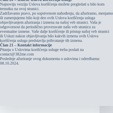
Najnoviju verziju Uslova korišćenja možete pregledati u bilo kom
trenutku na ovoj stranici.
Zadržavamo pravo, po sopstvenom nahođenju, da ažuriramo, menjamo
ili zamenjujemo bilo koji deo ovih Uslova korišćenja usluga
objavljivanjem ažuriranja i izmena na našoj veb stranici. Vaša je
odgovornost da periodično proveravate našu veb stranicu za
eventualne izmene. Vaše dalje korišćenje ili pristup našoj veb stranici
ili Usluzi nakon objavljivanja bilo kakvih izmena ovih Uslova
korišćenja usluga predstavlja prihvatanje tih izmena.
Član 21 – Kontakt informacije
Pitanja o Uslovima korišćenja usluge treba poslati na
contact@382me.com
Poslednje ažuriranje ovog dokumenta o uslovima i odredbama:
08.10.2024.