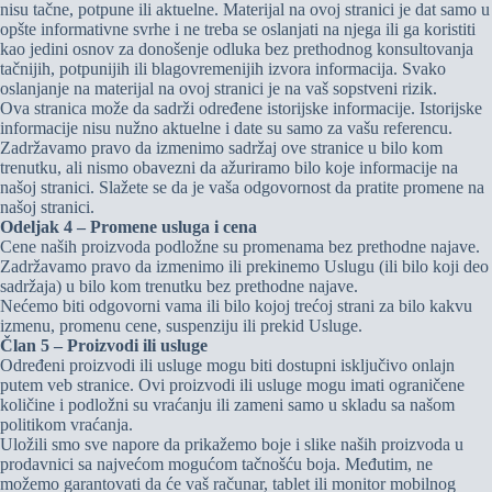
nisu tačne, potpune ili aktuelne. Materijal na ovoj stranici je dat samo u
opšte informativne svrhe i ne treba se oslanjati na njega ili ga koristiti
kao jedini osnov za donošenje odluka bez prethodnog konsultovanja
tačnijih, potpunijih ili blagovremenijih izvora informacija. Svako
oslanjanje na materijal na ovoj stranici je na vaš sopstveni rizik.
Ova stranica može da sadrži određene istorijske informacije. Istorijske
informacije nisu nužno aktuelne i date su samo za vašu referencu.
Zadržavamo pravo da izmenimo sadržaj ove stranice u bilo kom
trenutku, ali nismo obavezni da ažuriramo bilo koje informacije na
našoj stranici. Slažete se da je vaša odgovornost da pratite promene na
našoj stranici.
Odeljak 4 – Promene usluga i cena
Cene naših proizvoda podložne su promenama bez prethodne najave.
Zadržavamo pravo da izmenimo ili prekinemo Uslugu (ili bilo koji deo
sadržaja) u bilo kom trenutku bez prethodne najave.
Nećemo biti odgovorni vama ili bilo kojoj trećoj strani za bilo kakvu
izmenu, promenu cene, suspenziju ili prekid Usluge.
Član 5 – Proizvodi ili usluge
Određeni proizvodi ili usluge mogu biti dostupni isključivo onlajn
putem veb stranice. Ovi proizvodi ili usluge mogu imati ograničene
količine i podložni su vraćanju ili zameni samo u skladu sa našom
politikom vraćanja.
Uložili smo sve napore da prikažemo boje i slike naših proizvoda u
prodavnici sa najvećom mogućom tačnošću boja. Međutim, ne
možemo garantovati da će vaš računar, tablet ili monitor mobilnog