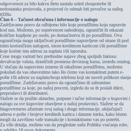
odgovornost za bilo kakvu štetu nastalu usled zloupotrebe ili
nedostataka proizvoda, a proizvod će odmah biti povučen sa našeg
tržišta.
Član 6 – Tačnost obračuna i informacije o nalogu
Zadržavamo pravo da odbijemo bilo koju porudžbinu koju napravite
kod nas. Možemo, po sopstvenom nahođenju, ograničiti ili otkazati
količine kupljene po osobi, po domaćinstvu ili po porudžbini. Ova
ograničenja mogu uključivati porudžbine napravljene od strane ili pod
istim korisničkim nalogom, istom kreditnom karticom i/ili porudžbine
koje koriste istu adresu za naplatu i/ili isporuku.
Cene mogu varirati bez prethodne najave zbog spoljnih faktora:
devalvacije valuta, drastičnih promena deviznog kursa, između ostalog.
U slučaju da napravimo izmenu ili otkažemo porudžbinu, možemo
pokušati da vas obavestimo tako što ćemo vas kontaktirati putem e-
pošte i/ili adrese za naplatu/broja telefona koji ste naveli prilikom slanja
porudžbine. Zadržavamo pravo da ograničimo ili zabranimo
porudžbine za koje, po našoj proceni, izgleda da su ih poslali dileri,
preprodavci ili distributeri.
Slažete se da pružite aktuelne, potpune i tačne informacije o kupovini i
nalogu za sve kupovine obavljene u našoj prodavnici. Slažete se da
blagovremeno ažurirate svoj nalog i druge informacije, uključujući
adresu e-pošte i brojeve kreditnih kartica i datume isteka, kako bismo
mogli da završimo vaše transakcije i kontaktiramo vas po potrebi.
Za više detalja, molimo vas da pregledate našu Politiku vraćanja robe,
u odeljku 18 ovog dokumenta.