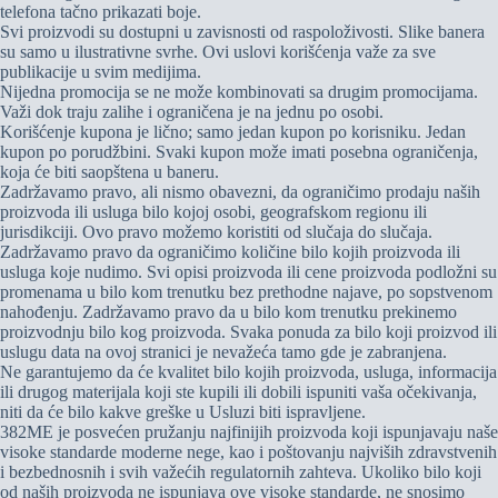
telefona tačno prikazati boje.
Svi proizvodi su dostupni u zavisnosti od raspoloživosti. Slike banera
su samo u ilustrativne svrhe. Ovi uslovi korišćenja važe za sve
publikacije u svim medijima.
Nijedna promocija se ne može kombinovati sa drugim promocijama.
Važi dok traju zalihe i ograničena je na jednu po osobi.
Korišćenje kupona je lično; samo jedan kupon po korisniku. Jedan
kupon po porudžbini. Svaki kupon može imati posebna ograničenja,
koja će biti saopštena u baneru.
Zadržavamo pravo, ali nismo obavezni, da ograničimo prodaju naših
proizvoda ili usluga bilo kojoj osobi, geografskom regionu ili
jurisdikciji. Ovo pravo možemo koristiti od slučaja do slučaja.
Zadržavamo pravo da ograničimo količine bilo kojih proizvoda ili
usluga koje nudimo. Svi opisi proizvoda ili cene proizvoda podložni su
promenama u bilo kom trenutku bez prethodne najave, po sopstvenom
nahođenju. Zadržavamo pravo da u bilo kom trenutku prekinemo
proizvodnju bilo kog proizvoda. Svaka ponuda za bilo koji proizvod ili
uslugu data na ovoj stranici je nevažeća tamo gde je zabranjena.
Ne garantujemo da će kvalitet bilo kojih proizvoda, usluga, informacija
ili drugog materijala koji ste kupili ili dobili ispuniti vaša očekivanja,
niti da će bilo kakve greške u Usluzi biti ispravljene.
382ME je posvećen pružanju najfinijih proizvoda koji ispunjavaju naše
visoke standarde moderne nege, kao i poštovanju najviših zdravstvenih
i bezbednosnih i svih važećih regulatornih zahteva. Ukoliko bilo koji
od naših proizvoda ne ispunjava ove visoke standarde, ne snosimo