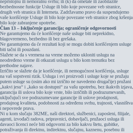
nepristojnu ili nemoralnu svrhu; ili (k) da ometate ili zaobilazite
bezbednosne funkcije Usluge ili bilo koje povezane veb stranice,
drugih veb stranica ili Interneta. Zadržavamo pravo da suspendujemo
vaše korišćenje Usluge ili bilo koje povezane veb stranice zbog kršenja
bilo koje zabranjene upotrebe.
Član 13 – Isključenje garancija; ograničenje odgovornosti
Ne garantujemo da će korišćenje naše usluge biti neprekidno,
blagovremeno, bezbedno ili bez grešaka.
Ne garantujemo da će rezultati koji se mogu dobiti korišćenjem usluge
biti tačni ili pouzdani.
Slažete se da s vremena na vreme možemo ukloniti uslugu na
neodređeno vreme ili otkazati uslugu u bilo kom trenutku bez
prethodne najave.
Izričito se slažete da je korišćenje, ili nemogućnost korišćenja, usluge
na vaš sopstveni rizik. Usluga i svi proizvodi i usluge koje se pružaju
putem usluge su (osim ako mi izričito ne navedemo drugačije) pružani
„kakvi jesu“ i „kako su dostupni“ za vašu upotrebu, bez ikakvih izjava,
garancija ili uslova bilo koje vrste, bilo izričitih ili podrazumevanih,
uključujući sve podrazumevane garancije ili uslove prodajnosti,
prodajnog kvaliteta, podobnosti za određenu svrhu, trajnosti, vlasništva
i nepovrede prava.
Ni u kom slučaju 382ME, naši direktori, službenici, zaposleni, filijale,
agenti, izvođači radova, pripravnici, dobavljači, pružaoci usluga ili
davaoci licenci neće biti odgovorni za bilo kakvu štetu, gubitke,
potraživanja ili direktnu, indirektnu, slučajnu, kaznenu, posebnu ili