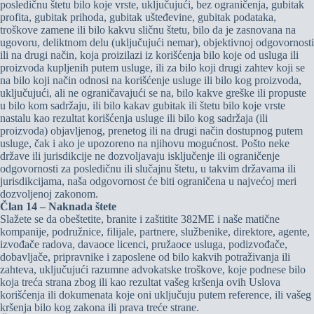
posledičnu štetu bilo koje vrste, uključujući, bez ograničenja, gubitak
profita, gubitak prihoda, gubitak ušteđevine, gubitak podataka,
troškove zamene ili bilo kakvu sličnu štetu, bilo da je zasnovana na
ugovoru, deliktnom delu (uključujući nemar), objektivnoj odgovornosti
ili na drugi način, koja proizilazi iz korišćenja bilo koje od usluga ili
proizvoda kupljenih putem usluge, ili za bilo koji drugi zahtev koji se
na bilo koji način odnosi na korišćenje usluge ili bilo kog proizvoda,
uključujući, ali ne ograničavajući se na, bilo kakve greške ili propuste
u bilo kom sadržaju, ili bilo kakav gubitak ili štetu bilo koje vrste
nastalu kao rezultat korišćenja usluge ili bilo kog sadržaja (ili
proizvoda) objavljenog, prenetog ili na drugi način dostupnog putem
usluge, čak i ako je upozoreno na njihovu mogućnost. Pošto neke
države ili jurisdikcije ne dozvoljavaju isključenje ili ograničenje
odgovornosti za posledičnu ili slučajnu štetu, u takvim državama ili
jurisdikcijama, naša odgovornost će biti ograničena u najvećoj meri
dozvoljenoj zakonom.
Član 14 – Naknada štete
Slažete se da obeštetite, branite i zaštitite 382ME i naše matične
kompanije, podružnice, filijale, partnere, službenike, direktore, agente,
izvođače radova, davaoce licenci, pružaoce usluga, podizvođače,
dobavljače, pripravnike i zaposlene od bilo kakvih potraživanja ili
zahteva, uključujući razumne advokatske troškove, koje podnese bilo
koja treća strana zbog ili kao rezultat vašeg kršenja ovih Uslova
korišćenja ili dokumenata koje oni uključuju putem reference, ili vašeg
kršenja bilo kog zakona ili prava treće strane.