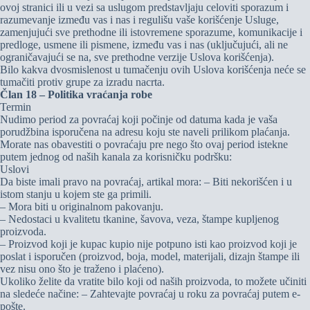
ovoj stranici ili u vezi sa uslugom predstavljaju celoviti sporazum i
razumevanje između vas i nas i regulišu vaše korišćenje Usluge,
zamenjujući sve prethodne ili istovremene sporazume, komunikacije i
predloge, usmene ili pismene, između vas i nas (uključujući, ali ne
ograničavajući se na, sve prethodne verzije Uslova korišćenja).
Bilo kakva dvosmislenost u tumačenju ovih Uslova korišćenja neće se
tumačiti protiv grupe za izradu nacrta.
Član 18 – Politika vraćanja robe
Termin
Nudimo period za povraćaj koji počinje od datuma kada je vaša
porudžbina isporučena na adresu koju ste naveli prilikom plaćanja.
Morate nas obavestiti o povraćaju pre nego što ovaj period istekne
putem jednog od naših kanala za korisničku podršku:
Uslovi
Da biste imali pravo na povraćaj, artikal mora: – Biti nekorišćen i u
istom stanju u kojem ste ga primili.
– Mora biti u originalnom pakovanju.
– Nedostaci u kvalitetu tkanine, šavova, veza, štampe kupljenog
proizvoda.
– Proizvod koji je kupac kupio nije potpuno isti kao proizvod koji je
poslat i isporučen (proizvod, boja, model, materijali, dizajn štampe ili
vez nisu ono što je traženo i plaćeno).
Ukoliko želite da vratite bilo koji od naših proizvoda, to možete učiniti
na sledeće načine: – Zahtevajte povraćaj u roku za povraćaj putem e-
pošte.