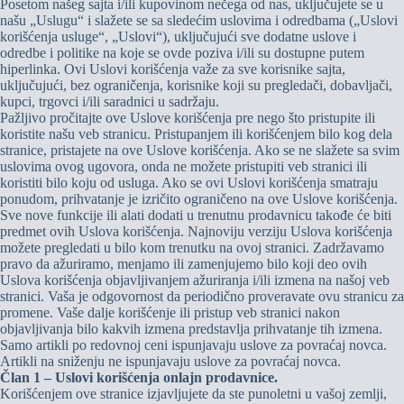
Posetom našeg sajta i/ili kupovinom nečega od nas, uključujete se u
našu „Uslugu“ i slažete se sa sledećim uslovima i odredbama („Uslovi
korišćenja usluge“, „Uslovi“), uključujući sve dodatne uslove i
odredbe i politike na koje se ovde poziva i/ili su dostupne putem
hiperlinka. Ovi Uslovi korišćenja važe za sve korisnike sajta,
uključujući, bez ograničenja, korisnike koji su pregledači, dobavljači,
kupci, trgovci i/ili saradnici u sadržaju.
Pažljivo pročitajte ove Uslove korišćenja pre nego što pristupite ili
koristite našu veb stranicu. Pristupanjem ili korišćenjem bilo kog dela
stranice, pristajete na ove Uslove korišćenja. Ako se ne slažete sa svim
uslovima ovog ugovora, onda ne možete pristupiti veb stranici ili
koristiti bilo koju od usluga. Ako se ovi Uslovi korišćenja smatraju
ponudom, prihvatanje je izričito ograničeno na ove Uslove korišćenja.
Sve nove funkcije ili alati dodati u trenutnu prodavnicu takođe će biti
predmet ovih Uslova korišćenja. Najnoviju verziju Uslova korišćenja
možete pregledati u bilo kom trenutku na ovoj stranici. Zadržavamo
pravo da ažuriramo, menjamo ili zamenjujemo bilo koji deo ovih
Uslova korišćenja objavljivanjem ažuriranja i/ili izmena na našoj veb
stranici. Vaša je odgovornost da periodično proveravate ovu stranicu za
promene. Vaše dalje korišćenje ili pristup veb stranici nakon
objavljivanja bilo kakvih izmena predstavlja prihvatanje tih izmena.
Samo artikli po redovnoj ceni ispunjavaju uslove za povraćaj novca.
Artikli na sniženju ne ispunjavaju uslove za povraćaj novca.
Član 1 – Uslovi korišćenja onlajn prodavnice.
Korišćenjem ove stranice izjavljujete da ste punoletni u vašoj zemlji,