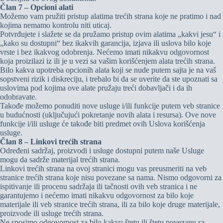
Član 7 – Opcioni alati
Možemo vam pružiti pristup alatima trećih strana koje ne pratimo i nad
kojima nemamo kontrolu niti uticaj.
Potvrđujete i slažete se da pružamo pristup ovim alatima „kakvi jesu“ i
„kako su dostupni“ bez ikakvih garancija, izjava ili uslova bilo koje
vrste i bez ikakvog odobrenja. Nećemo imati nikakvu odgovornost
koja proizilazi iz ili je u vezi sa vašim korišćenjem alata trećih strana.
Bilo kakva upotreba opcionih alata koji se nude putem sajta je na vaš
sopstveni rizik i diskreciju, i trebalo bi da se uverite da ste upoznati sa
uslovima pod kojima ove alate pružaju treći dobavljači i da ih
odobravate.
Takođe možemo ponuditi nove usluge i/ili funkcije putem veb stranice
u budućnosti (uključujući pokretanje novih alata i resursa). Ove nove
funkcije i/ili usluge će takođe biti predmet ovih Uslova korišćenja
usluge.
Član 8 – Linkovi trećih strana
Određeni sadržaj, proizvodi i usluge dostupni putem naše Usluge
mogu da sadrže materijal trećih strana.
Linkovi trećih strana na ovoj stranici mogu vas preusmeriti na veb
stranice trećih strana koje nisu povezane sa nama. Nismo odgovorni za
ispitivanje ili procenu sadržaja ili tačnosti ovih veb stranica i ne
garantujemo i nećemo imati nikakvu odgovornost za bilo koje
materijale ili veb stranice trećih strana, ili za bilo koje druge materijale,
proizvode ili usluge trećih strana.
Ne snosimo odgovornost za bilo kakvu štetu ili štetu povezanu sa