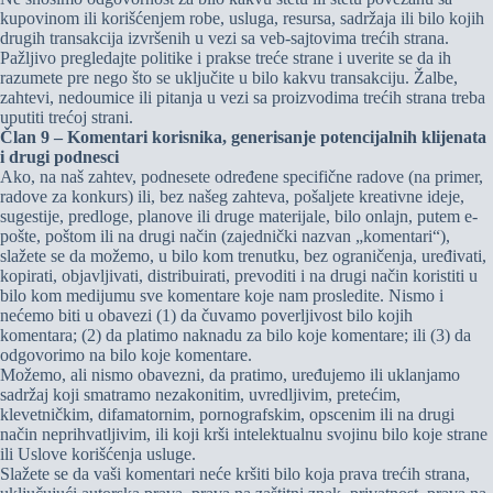
kupovinom ili korišćenjem robe, usluga, resursa, sadržaja ili bilo kojih
drugih transakcija izvršenih u vezi sa veb-sajtovima trećih strana.
Pažljivo pregledajte politike i prakse treće strane i uverite se da ih
razumete pre nego što se uključite u bilo kakvu transakciju. Žalbe,
zahtevi, nedoumice ili pitanja u vezi sa proizvodima trećih strana treba
uputiti trećoj strani.
Član 9 – Komentari korisnika, generisanje potencijalnih klijenata
i drugi podnesci
Ako, na naš zahtev, podnesete određene specifične radove (na primer,
radove za konkurs) ili, bez našeg zahteva, pošaljete kreativne ideje,
sugestije, predloge, planove ili druge materijale, bilo onlajn, putem e-
pošte, poštom ili na drugi način (zajednički nazvan „komentari“),
slažete se da možemo, u bilo kom trenutku, bez ograničenja, uređivati,
kopirati, objavljivati, distribuirati, prevoditi i na drugi način koristiti u
bilo kom medijumu sve komentare koje nam prosledite. Nismo i
nećemo biti u obavezi (1) da čuvamo poverljivost bilo kojih
komentara; (2) da platimo naknadu za bilo koje komentare; ili (3) da
odgovorimo na bilo koje komentare.
Možemo, ali nismo obavezni, da pratimo, uređujemo ili uklanjamo
sadržaj koji smatramo nezakonitim, uvredljivim, pretećim,
klevetničkim, difamatornim, pornografskim, opscenim ili na drugi
način neprihvatljivim, ili koji krši intelektualnu svojinu bilo koje strane
ili Uslove korišćenja usluge.
Slažete se da vaši komentari neće kršiti bilo koja prava trećih strana,