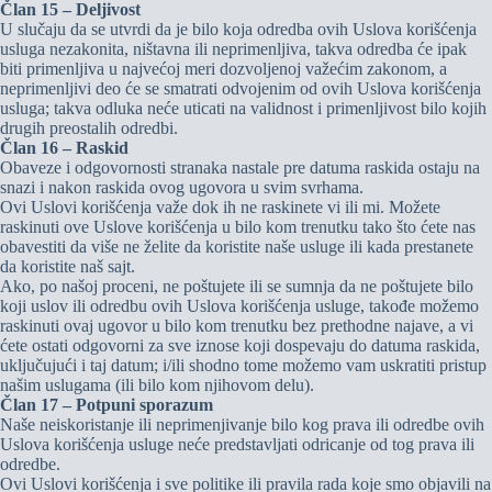
Član 15 – Deljivost
U slučaju da se utvrdi da je bilo koja odredba ovih Uslova korišćenja
usluga nezakonita, ništavna ili neprimenljiva, takva odredba će ipak
biti primenljiva u najvećoj meri dozvoljenoj važećim zakonom, a
neprimenljivi deo će se smatrati odvojenim od ovih Uslova korišćenja
usluga; takva odluka neće uticati na validnost i primenljivost bilo kojih
drugih preostalih odredbi.
Član 16 – Raskid
Obaveze i odgovornosti stranaka nastale pre datuma raskida ostaju na
snazi i nakon raskida ovog ugovora u svim svrhama.
Ovi Uslovi korišćenja važe dok ih ne raskinete vi ili mi. Možete
raskinuti ove Uslove korišćenja u bilo kom trenutku tako što ćete nas
obavestiti da više ne želite da koristite naše usluge ili kada prestanete
da koristite naš sajt.
Ako, po našoj proceni, ne poštujete ili se sumnja da ne poštujete bilo
koji uslov ili odredbu ovih Uslova korišćenja usluge, takođe možemo
raskinuti ovaj ugovor u bilo kom trenutku bez prethodne najave, a vi
ćete ostati odgovorni za sve iznose koji dospevaju do datuma raskida,
uključujući i taj datum; i/ili shodno tome možemo vam uskratiti pristup
našim uslugama (ili bilo kom njihovom delu).
Član 17 – Potpuni sporazum
Naše neiskoristanje ili neprimenjivanje bilo kog prava ili odredbe ovih
Uslova korišćenja usluge neće predstavljati odricanje od tog prava ili
odredbe.
Ovi Uslovi korišćenja i sve politike ili pravila rada koje smo objavili na