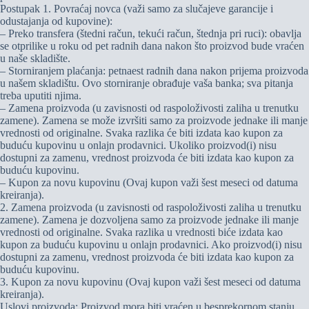
Postupak 1. Povraćaj novca (važi samo za slučajeve garancije i
odustajanja od kupovine):
– Preko transfera (štedni račun, tekući račun, štednja pri ruci): obavlja
se otprilike u roku od pet radnih dana nakon što proizvod bude vraćen
u naše skladište.
– Storniranjem plaćanja: petnaest radnih dana nakon prijema proizvoda
u našem skladištu. Ovo storniranje obrađuje vaša banka; sva pitanja
treba uputiti njima.
– Zamena proizvoda (u zavisnosti od raspoloživosti zaliha u trenutku
zamene). Zamena se može izvršiti samo za proizvode jednake ili manje
vrednosti od originalne. Svaka razlika će biti izdata kao kupon za
buduću kupovinu u onlajn prodavnici. Ukoliko proizvod(i) nisu
dostupni za zamenu, vrednost proizvoda će biti izdata kao kupon za
buduću kupovinu.
– Kupon za novu kupovinu (Ovaj kupon važi šest meseci od datuma
kreiranja).
2. Zamena proizvoda (u zavisnosti od raspoloživosti zaliha u trenutku
zamene). Zamena je dozvoljena samo za proizvode jednake ili manje
vrednosti od originalne. Svaka razlika u vrednosti biće izdata kao
kupon za buduću kupovinu u onlajn prodavnici. Ako proizvod(i) nisu
dostupni za zamenu, vrednost proizvoda će biti izdata kao kupon za
buduću kupovinu.
3. Kupon za novu kupovinu (Ovaj kupon važi šest meseci od datuma
kreiranja).
Uslovi proizvoda: Proizvod mora biti vraćen u besprekornom stanju,