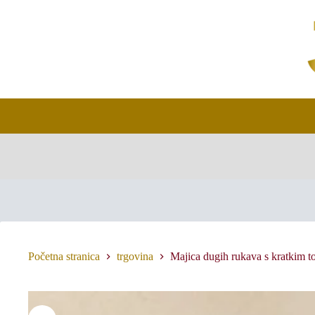
Preskoči
na
sadržaj
Početna stranica
trgovina
Majica dugih rukava s kratkim 