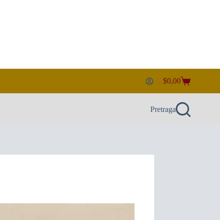
$
0,00
Košarica
Pretraga