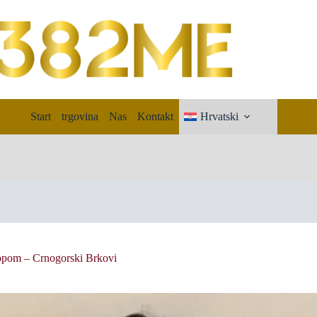
Start
trgovina
Nas
Kontakt
Hrvatski
topom – Crnogorski Brkovi