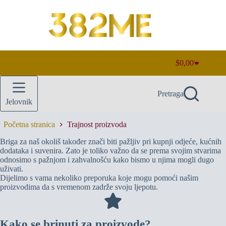
Preskoči
na
sadržaj
$
0,00
Košarica
Pretraga
Jelovnik
Početna stranica
Trajnost proizvoda
Briga za naš okoliš također znači biti pažljiv pri kupnji odjeće, kućnih
dodataka i suvenira. Zato je toliko važno da se prema svojim stvarima
odnosimo s pažnjom i zahvalnošću kako bismo u njima mogli dugo
uživati.
Dijelimo s vama nekoliko preporuka koje mogu pomoći našim
proizvodima da s vremenom zadrže svoju ljepotu.
Kako se brinuti za proizvode?