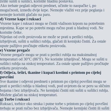
želite sušiti u sušilici, koristite hladnu postavku.
Ako trebate peglati odjevni predmet, učinite to naopačke i, po
mogućnosti, između dvije krpe. Nemojte vlažiti vez prije peglanja i
nemojte koristiti glačalo na paru.
d) Vezene kape i ruksaci
Vezene kape i ruksaci mogu se čistiti vlažnom krpom na potrebnim
mjestima. Kape se po potrebi mogu ručno prati u hladnoj vodi. Ne
koristite četke.
Nijedan od ovih proizvoda ne može se prati u perilici rublja,
izbjeljivati, sušiti u sušilici rublja, glačati ili kemijski čistiti. Za ostale
upute pažljivo pročitajte etiketu proizvoda.
e) Vezene pregače
Vezene pregače mogu se prati u perilici rublja na maksimalnoj
temperaturi od 30°C (86°F). Ne koristite izbjeljivač. Mogu se sušiti u
sušilici rublja na niskoj temperaturi. Za ostale upute pažljivo pročitajte
etiketu proizvoda.
f) Odjeća, šeširi, tkanine i kupaći kostimi s printom po cijeloj
površini
Sve tkanine i odjevni predmeti s printom po cijeloj površini mogu se
prati u perilici rublja u hladnoj vodi, pod uvjetom da se peru sa sličnim
bojama i bez izbjeljivača. Ne kemijski čistiti niti sušiti u sušilici rublja.
Možete glačati na niskoj temperaturi.
g) Torbe i ruksaci
Ruksaci, torbice oko struka i putne torbe s printom po cijeloj površini
trebaju se prati ručno bez izbjeljivača. Nemojte kemijski čistiti ili sušiti