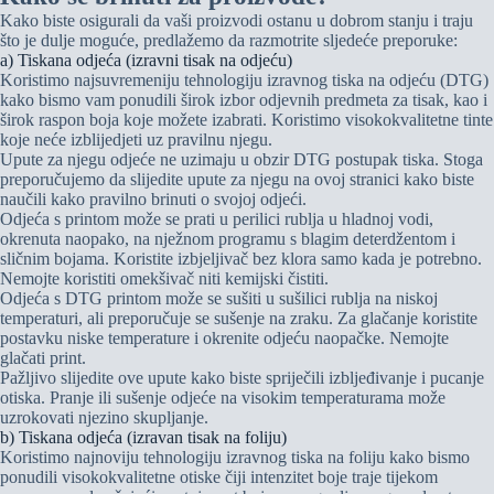
Kako biste osigurali da vaši proizvodi ostanu u dobrom stanju i traju
što je dulje moguće, predlažemo da razmotrite sljedeće preporuke:
a) Tiskana odjeća (izravni tisak na odjeću)
Koristimo najsuvremeniju tehnologiju izravnog tiska na odjeću (DTG)
kako bismo vam ponudili širok izbor odjevnih predmeta za tisak, kao i
širok raspon boja koje možete izabrati. Koristimo visokokvalitetne tinte
koje neće izblijedjeti uz pravilnu njegu.
Upute za njegu odjeće ne uzimaju u obzir DTG postupak tiska. Stoga
preporučujemo da slijedite upute za njegu na ovoj stranici kako biste
naučili kako pravilno brinuti o svojoj odjeći.
Odjeća s printom može se prati u perilici rublja u hladnoj vodi,
okrenuta naopako, na nježnom programu s blagim deterdžentom i
sličnim bojama. Koristite izbjeljivač bez klora samo kada je potrebno.
Nemojte koristiti omekšivač niti kemijski čistiti.
Odjeća s DTG printom može se sušiti u sušilici rublja na niskoj
temperaturi, ali preporučuje se sušenje na zraku. Za glačanje koristite
postavku niske temperature i okrenite odjeću naopačke. Nemojte
glačati print.
Pažljivo slijedite ove upute kako biste spriječili izbljeđivanje i pucanje
otiska. Pranje ili sušenje odjeće na visokim temperaturama može
uzrokovati njezino skupljanje.
b) Tiskana odjeća (izravan tisak na foliju)
Koristimo najnoviju tehnologiju izravnog tiska na foliju kako bismo
ponudili visokokvalitetne otiske čiji intenzitet boje traje tijekom