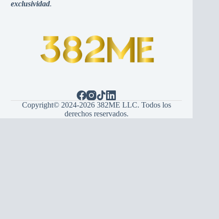
exclusividad
.
Copyright© 2024-2026 382ME LLC. Todos los
derechos reservados.
Español
(
španjolski
)
English
(
Engleski
)
Hrvatski
Bosanski
Srpski
Italiano
(
Talijanski
)
Français
(
Francuski
)
Deutsch
(
Njemački
)
Português
(
Portugalski (Portugal)
)
Українська
(
Ukrajinski
)