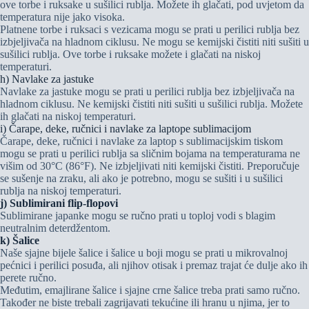
ove torbe i ruksake u sušilici rublja. Možete ih glačati, pod uvjetom da
temperatura nije jako visoka.
Platnene torbe i ruksaci s vezicama mogu se prati u perilici rublja bez
izbjeljivača na hladnom ciklusu. Ne mogu se kemijski čistiti niti sušiti u
sušilici rublja. Ove torbe i ruksake možete i glačati na niskoj
temperaturi.
h) Navlake za jastuke
Navlake za jastuke mogu se prati u perilici rublja bez izbjeljivača na
hladnom ciklusu. Ne kemijski čistiti niti sušiti u sušilici rublja. Možete
ih glačati na niskoj temperaturi.
i) Čarape, deke, ručnici i navlake za laptope sublimacijom
Čarape, deke, ručnici i navlake za laptop s sublimacijskim tiskom
mogu se prati u perilici rublja sa sličnim bojama na temperaturama ne
višim od 30°C (86°F). Ne izbjeljivati ​​niti kemijski čistiti. Preporučuje
se sušenje na zraku, ali ako je potrebno, mogu se sušiti i u sušilici
rublja na niskoj temperaturi.
j) Sublimirani flip-flopovi
Sublimirane japanke mogu se ručno prati u toploj vodi s blagim
neutralnim deterdžentom.
k) Šalice
Naše sjajne bijele šalice i šalice u boji mogu se prati u mikrovalnoj
pećnici i perilici posuđa, ali njihov otisak i premaz trajat će dulje ako ih
perete ručno.
Međutim, emajlirane šalice i sjajne crne šalice treba prati samo ručno.
Također ne biste trebali zagrijavati tekućine ili hranu u njima, jer to