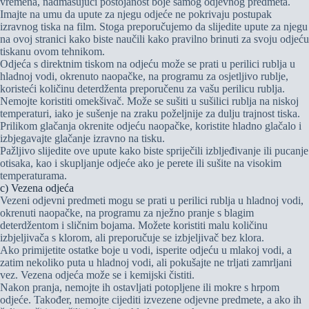
vremena, nadmašujući postojanost boje samog odjevnog predmeta.
Imajte na umu da upute za njegu odjeće ne pokrivaju postupak
izravnog tiska na film. Stoga preporučujemo da slijedite upute za njegu
na ovoj stranici kako biste naučili kako pravilno brinuti za svoju odjeću
tiskanu ovom tehnikom.
Odjeća s direktnim tiskom na odjeću može se prati u perilici rublja u
hladnoj vodi, okrenuto naopačke, na programu za osjetljivo rublje,
koristeći količinu deterdženta preporučenu za vašu perilicu rublja.
Nemojte koristiti omekšivač. Može se sušiti u sušilici rublja na niskoj
temperaturi, iako je sušenje na zraku poželjnije za dulju trajnost tiska.
Prilikom glačanja okrenite odjeću naopačke, koristite hladno glačalo i
izbjegavajte glačanje izravno na tisku.
Pažljivo slijedite ove upute kako biste spriječili izbljeđivanje ili pucanje
otisaka, kao i skupljanje odjeće ako je perete ili sušite na visokim
temperaturama.
c) Vezena odjeća
Vezeni odjevni predmeti mogu se prati u perilici rublja u hladnoj vodi,
okrenuti naopačke, na programu za nježno pranje s blagim
deterdžentom i sličnim bojama. Možete koristiti malu količinu
izbjeljivača s klorom, ali preporučuje se izbjeljivač bez klora.
Ako primijetite ostatke boje u vodi, isperite odjeću u mlakoj vodi, a
zatim nekoliko puta u hladnoj vodi, ali pokušajte ne trljati zamrljani
vez. Vezena odjeća može se i kemijski čistiti.
Nakon pranja, nemojte ih ostavljati potopljene ili mokre s hrpom
odjeće. Također, nemojte cijediti izvezene odjevne predmete, a ako ih