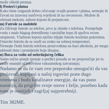
može oštetiti premaz.
l) Posteri i platna
Kako biste osigurali dobro očuvanje svojih postere i platna, nemojte ih
čuvati na izravnoj sunčevoj svjetlosti ili na otvorenom. Možete ih
obrisati mekom, suhom krpom ili perjanicom.
m) Futrole za mobitele
Za čišćenje futrole za telefon, prvo je skinite s telefona. Pomiješajte
vodu s malo blagog deterdženta i navlažite krpu ili spužvu ovom
otopinom. Vlažnom krpom nježno trljajte futrolu kružnim pokretima.
Ostavite futrolu da se osuši na zraku na sobnoj temperaturi.
Nemojte čistiti futrolu telefona proizvodima na bazi alkohola, jer mogu
ukloniti tintu i promijeniti boju dizajna.
n) Boca za vodu od nehrđajućeg čelika
Samo ručno pranje (pranje u perilici posuđa se ne preporučuje jer to
može smanjiti učinkovitost vakuumskog zatvaranja).
Nadamo se da će vam ove preporuke omogućiti da vas
proizvodi kupljeni u našoj trgovini prate dugo
vremena i budu katalizator energije, da vas puno
nasmiju, da prigrlite svoje snove i želje, posebno kada
vam je osmijeh i zagrljaj najpotrebniji.
Tim 382ME.