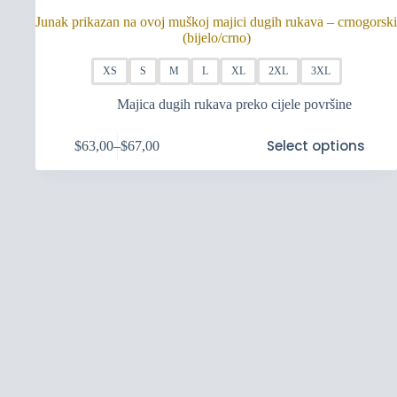
Junak prikazan na ovoj muškoj majici dugih rukava – crnogorski
(bijelo/crno)
XS
S
M
L
XL
2XL
3XL
Majica dugih rukava preko cijele površine
Ovaj
Select options
$
63,00
–
$
67,00
proizvod
Raspon
ima
cijena:
više
od
varijanti.
$63,00
Opcije
do
se
$67,00
mogu
odabrati
na
stranici
proizvoda