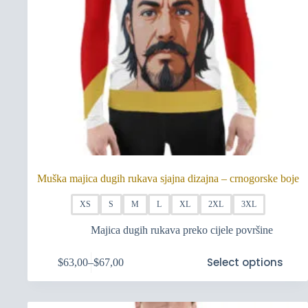
Muška majica dugih rukava sjajna dizajna – crnogorske boje
XS
S
M
L
XL
2XL
3XL
Majica dugih rukava preko cijele površine
Ovaj
Select options
$
63,00
–
$
67,00
proizvod
Raspon
ima
cijena:
više
od
varijanti.
$63,00