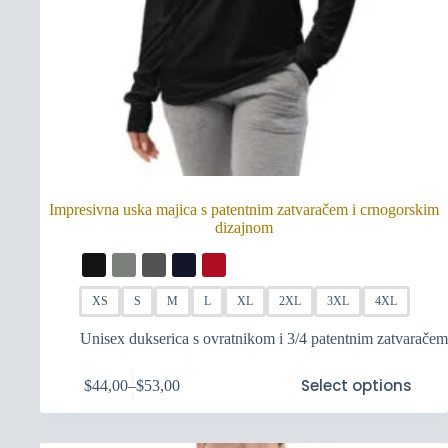
Impresivna uska majica s patentnim zatvaračem i crnogorskim
dizajnom
XS
S
M
L
XL
2XL
3XL
4XL
Unisex dukserica s ovratnikom i 3/4 patentnim zatvaračem
Ovaj
Select options
$
44,00
–
$
53,00
proizvod
Raspon
ima
cijena:
više
od
varijanti.
$44,00