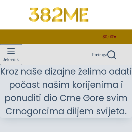
Preskoči
na
sadržaj
$
0,00
Košarica
Pretraga
Jelovnik
Kroz naše dizajne želimo odati
počast našim korijenima i
ponuditi dio Crne Gore svim
Crnogorcima diljem svijeta.