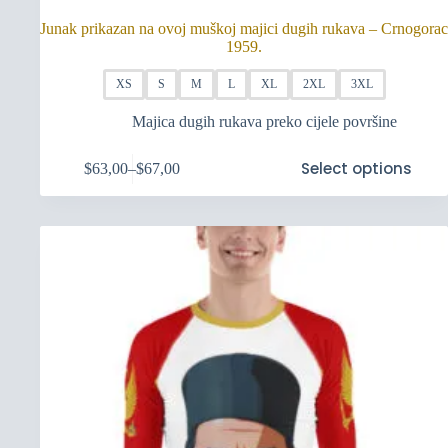
Junak prikazan na ovoj muškoj majici dugih rukava – Crnogorac
1959.
XS
S
M
L
XL
2XL
3XL
Majica dugih rukava preko cijele površine
Ovaj
Select options
$
63,00
–
$
67,00
proizvod
Raspon
ima
cijena:
više
od
varijanti.
$63,00
Opcije
do
se
$67,00
mogu
odabrati
na
stranici
proizvoda