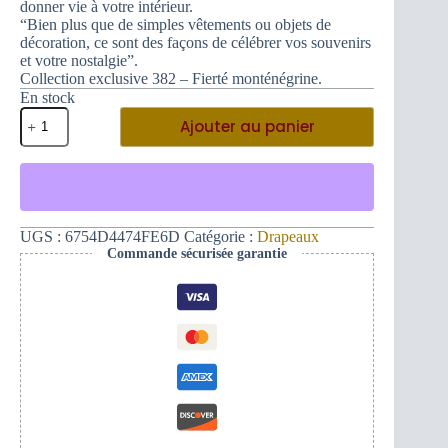
donner vie à votre intérieur.
“Bien plus que de simples vêtements ou objets de
décoration, ce sont des façons de célébrer vos souvenirs
et votre nostalgie”.
Collection exclusive 382 – Fierté monténégrine.
En stock
quantité
Ajouter au panier
de
Drapeau
vertical
imposant
du
Monténégro
éternel
UGS :
6754D4474FE6D
Catégorie :
Drapeaux
et
Commande sécurisée garantie
main
L
(rouge)