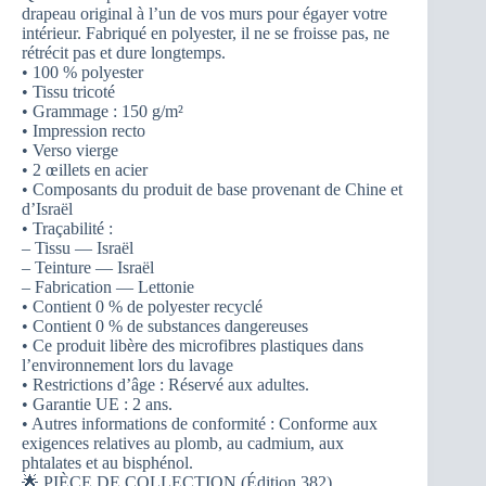
drapeau original à l’un de vos murs pour égayer votre
intérieur. Fabriqué en polyester, il ne se froisse pas, ne
rétrécit pas et dure longtemps.
• 100 % polyester
• Tissu tricoté
• Grammage : 150 g/m²
• Impression recto
• Verso vierge
• 2 œillets en acier
• Composants du produit de base provenant de Chine et
d’Israël
• Traçabilité :
– Tissu — Israël
– Teinture — Israël
– Fabrication — Lettonie
• Contient 0 % de polyester recyclé
• Contient 0 % de substances dangereuses
• Ce produit libère des microfibres plastiques dans
l’environnement lors du lavage
• Restrictions d’âge : Réservé aux adultes.
• Garantie UE : 2 ans.
• Autres informations de conformité : Conforme aux
exigences relatives au plomb, au cadmium, aux
phtalates et au bisphénol.
🌟 PIÈCE DE COLLECTION (Édition 382)