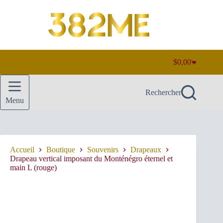
Passer
au
contenu
$
0,00
Panier
d’achat
Rechercher
Menu
Accueil
Boutique
Souvenirs
Drapeaux
Drapeau vertical imposant du Monténégro éternel et
main L (rouge)