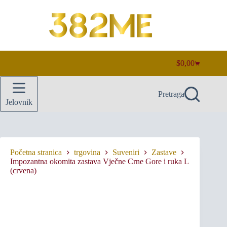
Preskoči
na
sadržaj
$
0,00
Košarica
Pretraga
Jelovnik
Početna stranica
trgovina
Suveniri
Zastave
Impozantna okomita zastava Vječne Crne Gore i ruka L
(crvena)