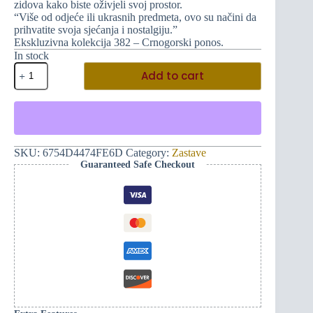
zidova kako biste oživjeli svoj prostor.
“Više od odjeće ili ukrasnih predmeta, ovo su načini da
prihvatite svoja sjećanja i nostalgiju.”
Ekskluzivna kolekcija 382 – Crnogorski ponos.
In stock
Impozantna
Add to cart
okomita
zastava
Vječne
Crne
Gore
i
ruka
SKU:
6754D4474FE6D
Category:
Zastave
L
Guaranteed Safe Checkout
(crvena)
quantity