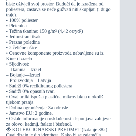
biste oživjeli svoj prostor. Budući da je izrađena od
poliestera, zastava se neće gužvati niti skupljati (i dugo
traje).
• 100% poliester
• Pletenina
• Težina tkanine: 150 g/m² (4,42 oz/yd²)
• Jednostrani tisak
• Prazna poleđina
• 2 čelične ušice
• Osnovne komponente proizvoda nabavljene su iz
Kine i Izraela
• Sljedivost:
– Tkanina—Izrael
– Bojanje—Izrael
– Proizvodnja—Latvija
• Sadrži 0% recikliranog poliestera
• Sadrži 0% opasnih tvari
• Ovaj artikl ispušta plastična mikrovlakna u okoliš
tijekom pranja
• Dobna ograničenja: Za odrasle.
• Jamstvo EU: 2 godine.
• Ostale informacije o usklađenosti: Ispunjava zahtjeve
za olovo, kadmij, ftalate i bisfenol.
🌟 KOLEKCIONARSKI PREDMET (Izdanje 382)
Ovaj dizajn je dio identiteta. Kako bi se zajamčila