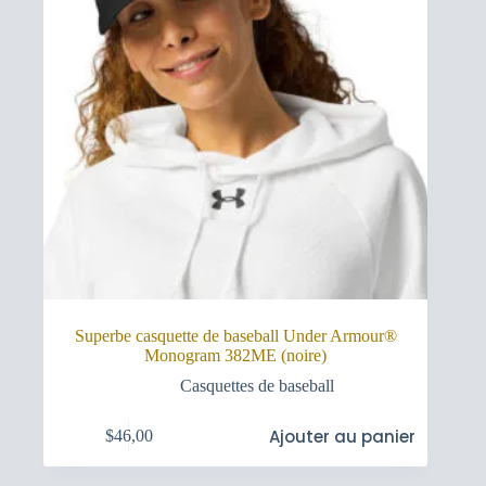
la
page
du
produit
Superbe casquette de baseball Under Armour®
Monogram 382ME (noire)
Casquettes de baseball
Ajouter au panier
$
46,00