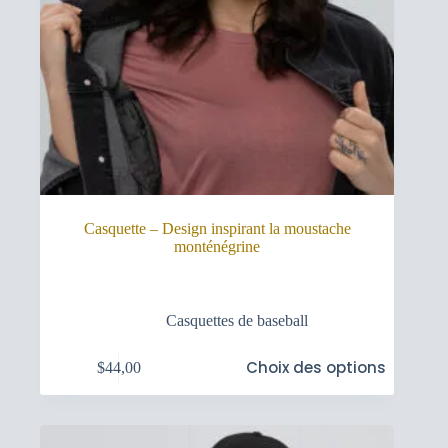
Casquette – Design inspirant la moustache
monténégrine
Casquettes de baseball
Ce
Choix des options
$
44,00
produit
a
plusieurs
variations.
Les