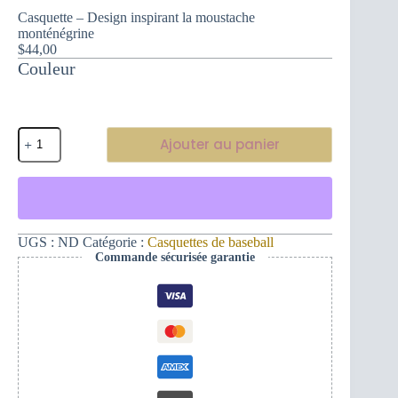
Casquette – Design inspirant la moustache
monténégrine
$
44,00
Couleur
quantité
Ajouter au panier
de
Casquette
-
Design
inspirant
la
moustache
UGS :
ND
Catégorie :
Casquettes de baseball
monténégrine
Commande sécurisée garantie