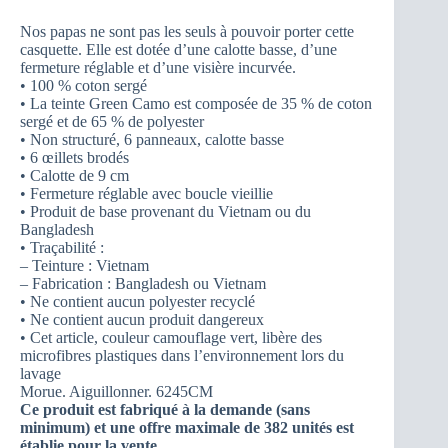
Nos papas ne sont pas les seuls à pouvoir porter cette
casquette. Elle est dotée d’une calotte basse, d’une
fermeture réglable et d’une visière incurvée.
• 100 % coton sergé
• La teinte Green Camo est composée de 35 % de coton
sergé et de 65 % de polyester
• Non structuré, 6 panneaux, calotte basse
• 6 œillets brodés
• Calotte de 9 cm
• Fermeture réglable avec boucle vieillie
• Produit de base provenant du Vietnam ou du
Bangladesh
• Traçabilité :
– Teinture : Vietnam
– Fabrication : Bangladesh ou Vietnam
• Ne contient aucun polyester recyclé
• Ne contient aucun produit dangereux
• Cet article, couleur camouflage vert, libère des
microfibres plastiques dans l’environnement lors du
lavage
Morue. Aiguillonner. 6245CM
Ce produit est fabriqué à la demande (sans
minimum) et une offre maximale de 382 unités est
établie pour la vente.