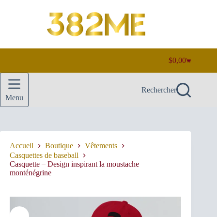
Passer
au
contenu
$
0,00
Panier
d’achat
Rechercher
Menu
Accueil
Boutique
Vêtements
Casquettes de baseball
Casquette – Design inspirant la moustache
monténégrine