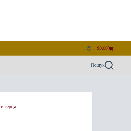
$
0,00
Кошик
Пошук
ти серця