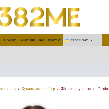
Почніть
Магазин
нас
контакт
Українська
упальники
Купальник aлл obep
Жіночий купальник – Розби