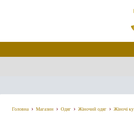
Перейти
до
вмісту
Головна
Магазин
Одяг
Жіночий одяг
Жіночі к