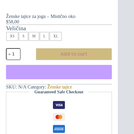
Ženske tajice za jogu – Mistično oko
$
58,00
Veličina
XS
S
M
L
XL
Ženske
Add to cart
tajice
za
jogu
-
Mistično
oko
quantity
SKU:
N/A
Category:
Ženske tajice
Guaranteed Safe Checkout