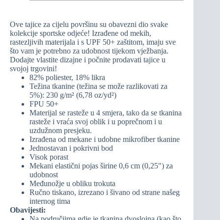
Ove tajice za cijelu površinu su obavezni dio svake
kolekcije sportske odjeće! Izrađene od mekih,
rastezljivih materijala i s UPF 50+ zaštitom, imaju sve
što vam je potrebno za udobnost tijekom vježbanja.
Dodajte vlastite dizajne i počnite prodavati tajice u
svojoj trgovini!
82% poliester, 18% likra
Težina tkanine (težina se može razlikovati za
5%): 230 g/m² (6,78 oz/yd²)
FPU 50+
Materijal se rasteže u 4 smjera, tako da se tkanina
rasteže i vraća svoj oblik i u poprečnom i u
uzdužnom presjeku.
Izrađena od mekane i udobne mikrofiber tkanine
Jednostavan i pokrivni bod
Visok porast
Mekani elastični pojas širine 0,6 cm (0,25″) za
udobnost
Međunožje u obliku trokuta
Ručno tiskano, izrezano i šivano od strane našeg
internog tima
Obavijesti:
Na područjima gdje je tkanina dvoslojna (kao što