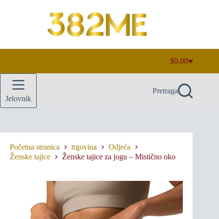
Preskoči
na
sadržaj
$
0,00
Košarica
Pretraga
Jelovnik
Početna stranica
trgovina
Odjeća
Ženske tajice
Ženske tajice za jogu – Mistično oko