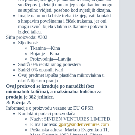
su džepovi), detalji unutarnjeg sloja tkanine mogu
se suptilno vidjeti, posebno kod svjetlijih dizajna.
Imajte na umu da biste trebali izbjegavati kontakt
s hrapavim površinama i čičak trakama, jer oni
mogu izvući bijela vlakna iz tkanine i pokvariti
izgled tajica.
Šifra proizvoda: #302
Sljedivost:
Tkanina—Kina
Bojanje – Kina
Proizvodnja—Latvija
Sadrži 0% recikliranog poliestera
Sadrži 0% opasnih tvari
Ovaj predmet ispušta plastična mikrovlakna u
okoliš tijekom pranja.
Ovaj proizvod se izrađuje po narudžbi (bez
minimalnih količina), a maksimalna količina za
prodaju je 382 jedinice.
⚠
Pažnja ⚠
Informacije o proizvodu vezane uz EU GPSR
Kontaktni podaci proizvođača
Naziv: SINDEN VENTURES LIMITED.
E-mail adresa:
gpsr@sindenventures.com
Poštanska adresa: Markou Evgenikou 11,