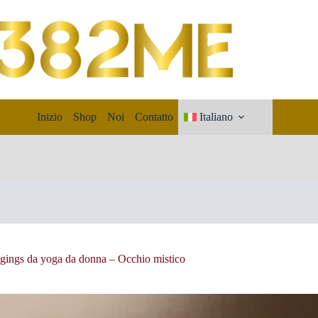
Inizio
Shop
Noi
Contatto
Italiano
gings da yoga da donna – Occhio mistico