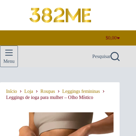
Pular
para
o
conteúdo
$
0,00
Carrinho
de
compras
Pesquisar
Menu
Início
Loja
Roupas
Leggings femininas
Leggings de ioga para mulher – Olho Místico