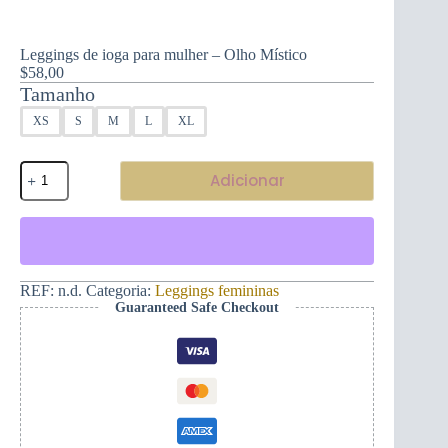
Leggings de ioga para mulher – Olho Místico
$
58,00
Tamanho
XS
S
M
L
XL
Quantidade
Adicionar
de
Leggings
de
ioga
para
mulher
-
REF:
n.d.
Categoria:
Leggings femininas
Olho
Guaranteed Safe Checkout
Místico