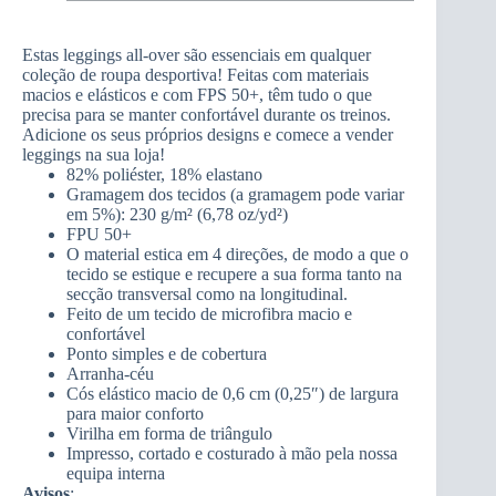
Estas leggings all-over são essenciais em qualquer
coleção de roupa desportiva! Feitas com materiais
macios e elásticos e com FPS 50+, têm tudo o que
precisa para se manter confortável durante os treinos.
Adicione os seus próprios designs e comece a vender
leggings na sua loja!
82% poliéster, 18% elastano
Gramagem dos tecidos (a gramagem pode variar
em 5%): 230 g/m² (6,78 oz/yd²)
FPU 50+
O material estica em 4 direções, de modo a que o
tecido se estique e recupere a sua forma tanto na
secção transversal como na longitudinal.
Feito de um tecido de microfibra macio e
confortável
Ponto simples e de cobertura
Arranha-céu
Cós elástico macio de 0,6 cm (0,25″) de largura
para maior conforto
Virilha em forma de triângulo
Impresso, cortado e costurado à mão pela nossa
equipa interna
Avisos
: