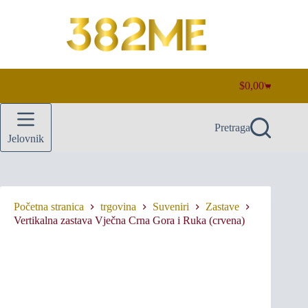
Preskoči
na
sadržaj
$
0,00
Košarica
Pretraga
Jelovnik
Početna stranica
trgovina
Suveniri
Zastave
Vertikalna zastava Vječna Crna Gora i Ruka (crvena)