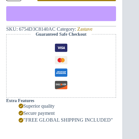
Vječna
Crna
Gora
i
Ruka
(crvena)
SKU:
6754D3C8140AC
Category:
Zastave
quantity
Guaranteed Safe Checkout
Extra Features
Superior quality
Secure payment
"FREE GLOBAL SHIPPING INCLUDED"