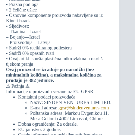
• Prazna podloga
• 2 čelične ušice
• Osnovne komponente proizvoda nabavljene su iz
Kine i Izraela
• Sljedivost:
– Tkanina—Izrael
– Bojanje—Izrael
– Proizvodnja—Latvija
• Sadrži 0% recikliranog poliestera
• Sadrži 0% opasnih tvari
• Ovaj artikl ispušta plastična mikrovlakna u okoliš
tijekom pranja
Ovaj proizvod se izrađuje po narudžbi (bez
minimalnih količina), a maksimalna količina za
prodaju je 382 jedinice.
⚠ Pažnja ⚠
Informacije o proizvodu vezane uz EU GPSR
Kontaktni podaci proizvođača
Naziv: SINDEN VENTURES LIMITED.
E-mail adresa:
gpsr@sindenventures.com
Poštanska adresa: Markou Evgenikou 11,
Mesa Geitonia 4002 Limassol, Chipre.
Dobna ograničenja: Za odrasle.
EU jamstvo: 2 godine.
Ostale informacije o usklađenosti: Ispunjava