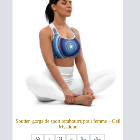
peuvent
être
choisies
sur
la
page
du
produit
Soutien-gorge de sport rembourré pour femme – Oeil
Mystique
XS
S
M
L
XL
2XL