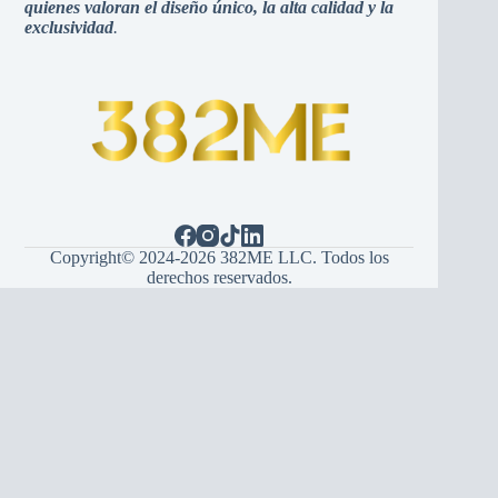
quienes valoran el diseño único, la alta calidad y la
exclusividad
.
Copyright© 2024-2026 382ME LLC. Todos los
derechos reservados.
Español
(
Espagnol
)
English
(
Anglais
)
Hrvatski
(
Croate
)
Bosanski
(
Bosnien
)
Srpski
(
Serbe
)
Italiano
(
Italien
)
Français
Deutsch
(
Allemand
)
Português
(
Portugais - du Portugal
)