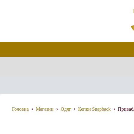
Перейти
до
вмісту
Головна
Магазин
Одяг
Кепки Snapback
Привабл