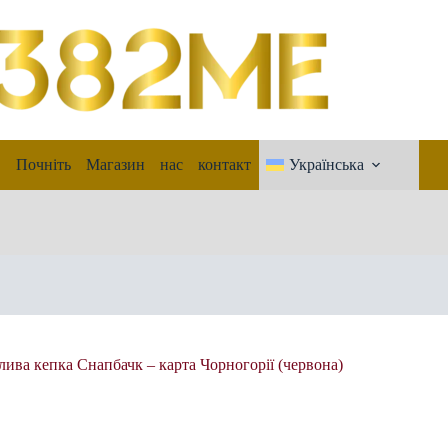
Почніть
Магазин
нас
контакт
Українська
ива кепка Cнапбачк – карта Чорногорії (червона)