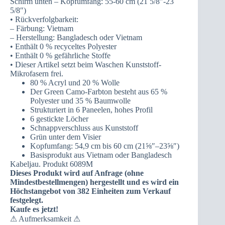
Schirm unten – Kopfumfang: 55-60 cm (21 5/8″-23
5/8″)
• Rückverfolgbarkeit:
– Färbung: Vietnam
– Herstellung: Bangladesch oder Vietnam
• Enthält 0 % recyceltes Polyester
• Enthält 0 % gefährliche Stoffe
• Dieser Artikel setzt beim Waschen Kunststoff-
Mikrofasern frei.
80 % Acryl und 20 % Wolle
Der Green Camo-Farbton besteht aus 65 %
Polyester und 35 % Baumwolle
Strukturiert in 6 Paneelen, hohes Profil
6 gestickte Löcher
Schnappverschluss aus Kunststoff
Grün unter dem Visier
Kopfumfang: 54,9 cm bis 60 cm (21⅝″–23⅝″)
Basisprodukt aus Vietnam oder Bangladesch
Kabeljau. Produkt 6089M
Dieses Produkt wird auf Anfrage (ohne
Mindestbestellmengen) hergestellt und es wird ein
Höchstangebot von 382 Einheiten zum Verkauf
festgelegt.
Kaufe es jetzt!
⚠ Aufmerksamkeit ⚠