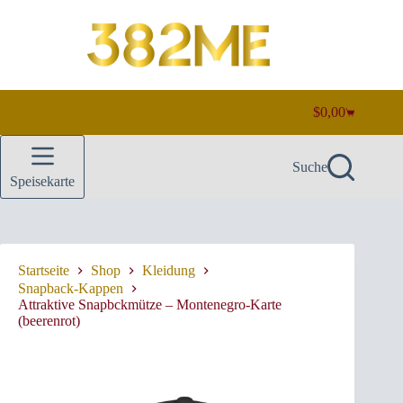
Zum
Inhalt
springen
$
0,00
Warenkorb
Suche
Speisekarte
Startseite
Shop
Kleidung
Snapback-Kappen
Attraktive Snapbckmütze – Montenegro-Karte
(beerenrot)