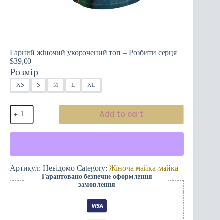
Гарний жіночий укорочений топ – Розбити серця
$
39,00
Розмір
XS
S
M
L
XL
Гарний
Add to cart
жіночий
укорочений
топ
-
Розбити
серця
quantity
Артикул:
Невідомо
Category:
Жіноча майка-майка
Гарантовано безпечне оформлення
замовлення