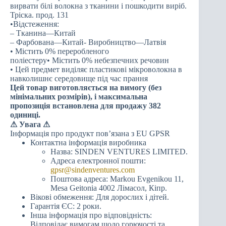
вирвати білі волокна з тканини і пошкодити виріб.
Тріска. прод. 131
•Відстеження:
– Тканина—Китай
– Фарбована—Китай- Виробництво—Латвія
• Містить 0% переробленого
поліестеру• Містить 0% небезпечних речовин
• Цей предмет виділяє пластикові мікроволокна в
навколишнє середовище під час прання
Цей товар виготовляється на вимогу (без
мінімальних розмірів), і максимальна
пропозиція встановлена для продажу 382
одиниці.
⚠
Увага ⚠
Інформація про продукт пов’язана з EU GPSR
Контактна інформація виробника
Назва: SINDEN VENTURES LIMITED.
Адреса електронної пошти:
gpsr@sindenventures.com
Поштова адреса: Markou Evgenikou 11,
Mesa Geitonia 4002 Лімасол, Кіпр.
Вікові обмеження: Для дорослих і дітей.
Гарантія ЄС: 2 роки.
Інша інформація про відповідність:
Відповідає вимогам щодо горючості та