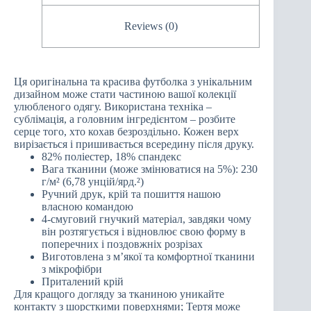
Reviews (0)
Ця оригінальна та красива футболка з унікальним
дизайном може стати частиною вашої колекції
улюбленого одягу. Використана техніка –
сублімація, а головним інгредієнтом – розбите
серце того, хто кохав безроздільно. Кожен верх
вирізається і пришивається всередину після друку.
82% поліестер, 18% спандекс
Вага тканини (може змінюватися на 5%): 230
г/м² (6,78 унцій/ярд.²)
Ручний друк, крій та пошиття нашою
власною командою
4-смуговий гнучкий матеріал, завдяки чому
він розтягується і відновлює свою форму в
поперечних і поздовжніх розрізах
Виготовлена з м’якої та комфортної тканини
з мікрофібри
Приталений крій
Для кращого догляду за тканиною уникайте
контакту з шорсткими поверхнями; Тертя може