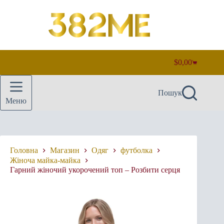
Перейти
до
вмісту
$
0,00
Кошик
Пошук
Меню
Головна
Магазин
Одяг
футболка
Жіноча майка-майка
Гарний жіночий укорочений топ – Розбити серця