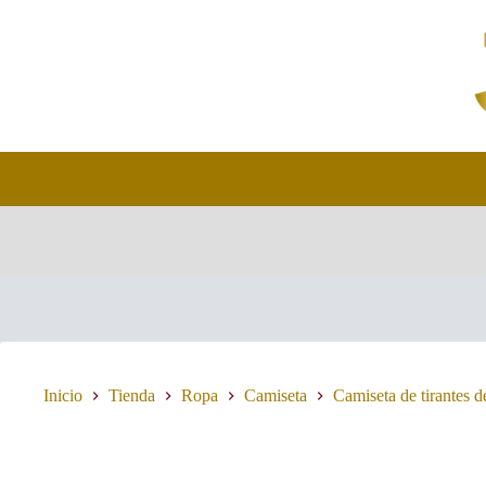
Saltar
al
contenido
Inicio
Tienda
Ropa
Camiseta
Camiseta de tirantes d