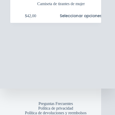
Camiseta de tirantes de mujer
Este
Seleccionar opciones
$
42,00
producto
tiene
múltiples
variantes.
Las
opciones
se
pueden
elegir
en
la
página
de
producto
Preguntas Frecuentes
Política de privacidad
Política de devoluciones y reembolsos