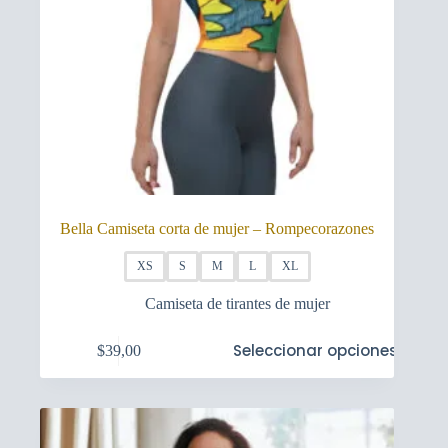
Bella Camiseta corta de mujer – Rompecorazones
XS
S
M
L
XL
Camiseta de tirantes de mujer
Este
Seleccionar opciones
$
39,00
producto
tiene
múltiples
variantes.
Las
opciones