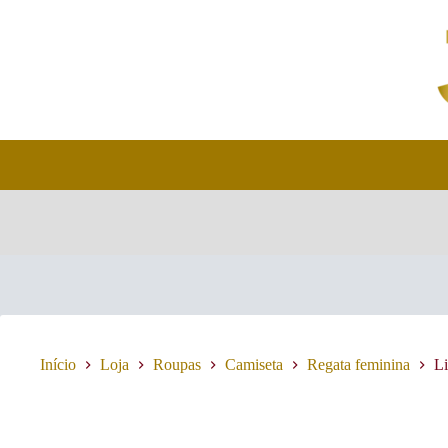
Pular
para
o
conteúdo
Início
Loja
Roupas
Camiseta
Regata feminina
Li