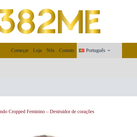
Começar
Loja
Nós
Contato
Português
ndo Cropped Feminino – Destruidor de corações