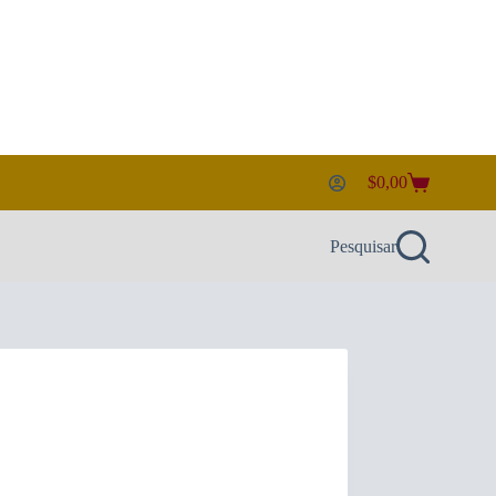
$
0,00
Carrinho
de
compras
Pesquisar